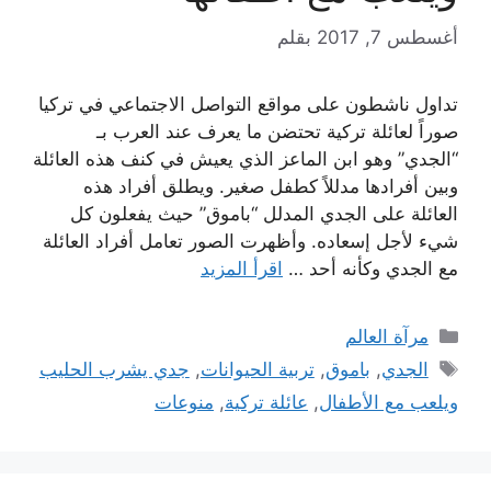
أغسطس 7, 2017
بقلم
تداول ناشطون على مواقع التواصل الاجتماعي في تركيا
صوراً لعائلة تركية تحتضن ما يعرف عند العرب بـ
“الجدي” وهو ابن الماعز الذي يعيش في كنف هذه العائلة
وبين أفرادها مدللاً كطفل صغير. ويطلق أفراد هذه
العائلة على الجدي المدلل “باموق” حيث يفعلون كل
شيء لأجل إسعاده. وأظهرت الصور تعامل أفراد العائلة
مع الجدي وكأنه أحد …
اقرأ المزيد
التصنيفات
مرآة العالم
الوسوم
الجدي
,
باموق
,
تربية الحيوانات
,
جدي يشرب الحليب
ويلعب مع الأطفال
,
عائلة تركية
,
منوعات