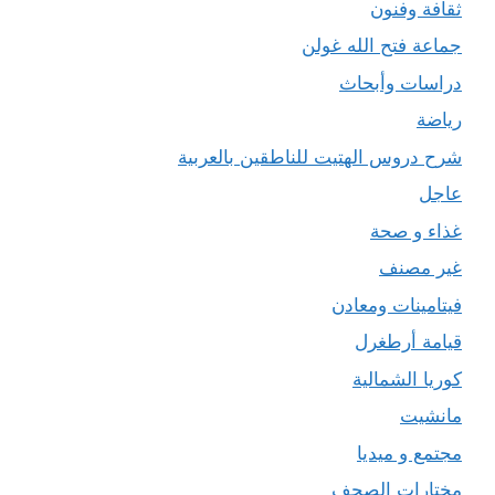
ثقافة وفنون
جماعة فتح الله غولن
دراسات وأبحاث
رياضة
شرح دروس الهتيت للناطقين بالعربية
عاجل
غذاء و صحة
غير مصنف
فيتامينات ومعادن
قيامة أرطغرل
كوريا الشمالية
مانشيت
مجتمع و ميديا
مختارات الصحف