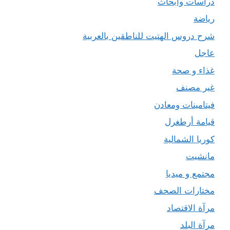
دراسات وأبحاث
رياضة
شرح دروس الهتيت للناطقين بالعربية
عاجل
غذاء و صحة
غير مصنف
فيتامينات ومعادن
قيامة أرطغرل
كوريا الشمالية
مانشيت
مجتمع و ميديا
مختارات الصحف
مرآة الاقتصاد
مرآة البلد