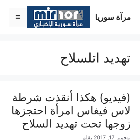
نتقل
لى
مرآة سوريا
القائمة
لمحتوى
تهديد اتلسلاح
(فيديو) هكذا أنقذت شرطة
لاس فيغاس امرأة احتجزها
زوجها تحت تهديد السلاح
نوفمبر 17, 2017
بقلم