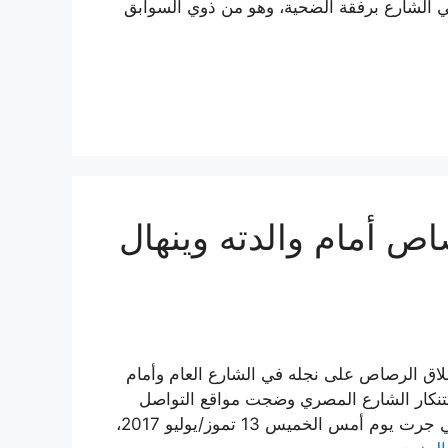
(32 عاماً) يعيش متشرداً في الشارع برفقة الضحية، وهو من ذوي السوابق
صاص أمام والدته وينهال
ق الرصاص على نجله في الشارع العام وأمام
تنكار الشارع المصري وضجت مواقع التواصل
الاجتماعي. وتداول ناشطون مقطع فيديو أظهر الجريمة التي جرت يوم أمس الخميس 13 تموز/يوليو 2017،