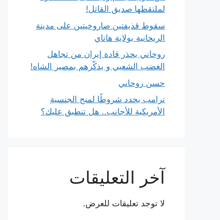
لملتقطها صديق القاتل!
سقوط قذيفتين صاروخيتين على مدينة
الريحانية بولاية هاتاي
روحاني يحذر قادة إيران من تجاهل
الغضب الشعبي و يذكّرهم بمصير الشاه!
حسن روحاني
ترامب يحدد شروطًا لمنح الجنسية
الأمريكية للأجانب.. هل تنطبق عليك؟
آخر التعليقات
لا توجد تعليقات للعرض.