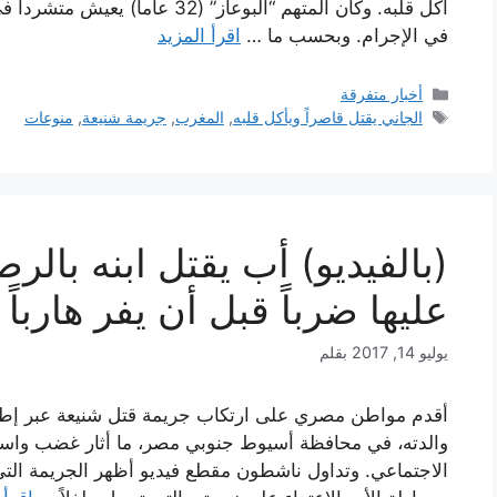
أكل قلبه. وكان المتهم “البوعاز” 
في الإجرام. وبحسب ما …
اقرأ المزيد
التصنيفات
أخبار متفرقة
الوسوم
الجاني يقتل قاصراً ويأكل قلبه
,
المغرب
,
جريمة شنيعة
,
منوعات
(بالفيديو) أب يقتل ابنه بالر
عليها ضرباً قبل أن يفر هارباً
يوليو 14, 2017
بقلم
أقدم مواطن مصري على ارتكاب جريمة قتل شنيعة عبر إطلا
والدته، في محافظة أسيوط جنوبي مصر، ما أثار غضب واس