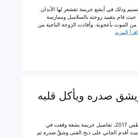
نسيم وذلك في أبشع جريمة تقشعر لها الأبدان.
حيث قام بتقييد زوجته بالسلاسل وممارسة
 من الموت بأعجوبة. وأفادت الزوجة الناجية من
اقرأ المزيد
يشق صدره ويأكل قلبه
نشرت صحيفة “الصباح” المغربية اليوم السبت 12 آب/أغسطس 2017، تفاصيل جريمة بشعة وقعت في
اح ضحيتها فتى قاصر لم يتجاوز الـ 16 عاماً، حيث أقدم الجاني على ذبح الفتى وشقَّ صدره ثم