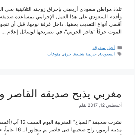
تلذذ مواطن سعودي أربعيني بإحراق زوجته الثلاثينية بحي ال
وأقدم السعودي على هذا العمل الإجرامي بمساعدة صديقه 
أقسى أنواع التعذيب بحقها، داخل غرفة نومها، قبل أن تنجو
الموت حرقًاً “هاجر الحربي”، في تصريحها لوسائل إعلام …
التصنيفات
أخبار متفرقة
الوسوم
السعودية
,
جريمة شنيعة
,
حرق
,
منوعات
مغربي يذبح صديقه القاصر و
أغسطس 12, 2017
بقلم
مدينة أزمور، ر