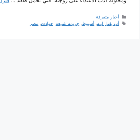
ومحاولة الأب الاعتداء على زوجته، التي تحمل طفلاً …
اقرأ 
التصنيفات
أخبار متفرقة
الوسوم
أب يقتل ابنه
,
أسيوط
,
جريمة شنيعة
,
حوادث
,
مصر