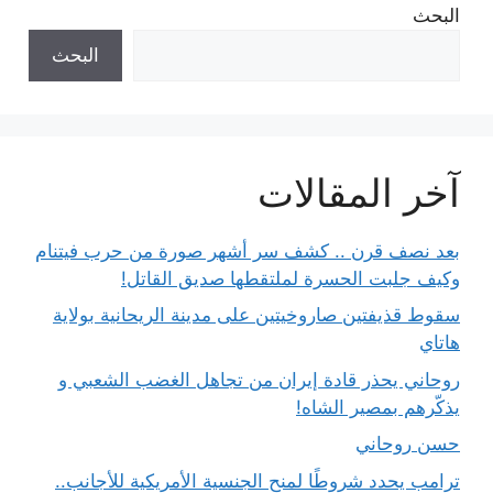
البحث
البحث
آخر المقالات
بعد نصف قرن .. كشف سر أشهر صورة من حرب فيتنام
وكيف جلبت الحسرة لملتقطها صديق القاتل!
سقوط قذيفتين صاروخيتين على مدينة الريحانية بولاية
هاتاي
روحاني يحذر قادة إيران من تجاهل الغضب الشعبي و
يذكّرهم بمصير الشاه!
حسن روحاني
ترامب يحدد شروطًا لمنح الجنسية الأمريكية للأجانب..