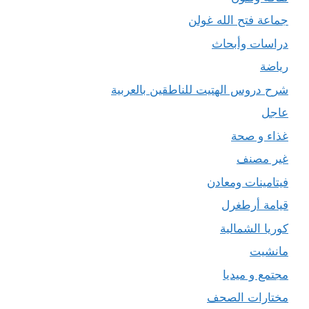
جماعة فتح الله غولن
دراسات وأبحاث
رياضة
شرح دروس الهتيت للناطقين بالعربية
عاجل
غذاء و صحة
غير مصنف
فيتامينات ومعادن
قيامة أرطغرل
كوريا الشمالية
مانشيت
مجتمع و ميديا
مختارات الصحف