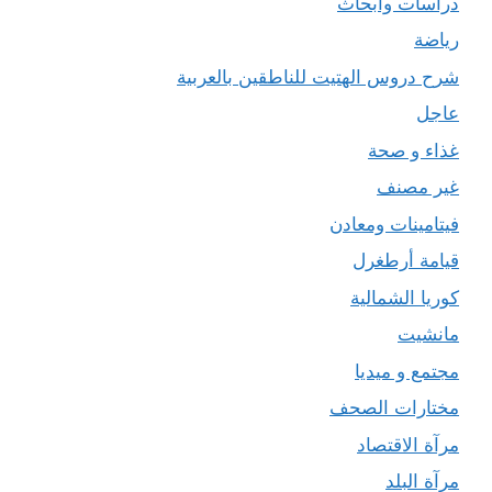
دراسات وأبحاث
رياضة
شرح دروس الهتيت للناطقين بالعربية
عاجل
غذاء و صحة
غير مصنف
فيتامينات ومعادن
قيامة أرطغرل
كوريا الشمالية
مانشيت
مجتمع و ميديا
مختارات الصحف
مرآة الاقتصاد
مرآة البلد