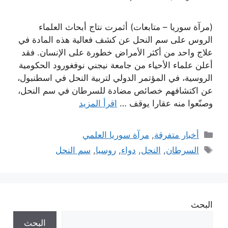
(مرآة سوريا – متابعات) أثمرت نتاج أبحاث العلماء
الروس على سم النحل عن كشف فعالية هذه المادة في
علاج واحد من أكثر الأمراض خطورة على الإنسان. فقد
أعلن علماء الأحياء من جامعة نيجني نوفغورود الحكومية
الروسية، في المؤتمر الدولي لتربية النحل في اسطنبول،
عن اكتشافهم خصائص مضادة للسرطان في سم النحل،
وصنّعوا منه عقارا يوقف …
اقرأ المزيد
التصنيفات
أخبار متفرقة
,
مرآة سوريا العلمي
الوسوم
السرطان
,
النحل
,
دواء
,
روسيا
,
سم النحل
البحث
البحث