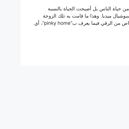
ن حياة الناس بل أصبحت الحياة بالنسبة
شيال ميديا. وهذا ما قامت به تلك الزوجة
التركية التي تعشق الديكور، فهي صممت بيتها على طراز خاص من الرقي فيما يعرف ب”pinky home”، أي