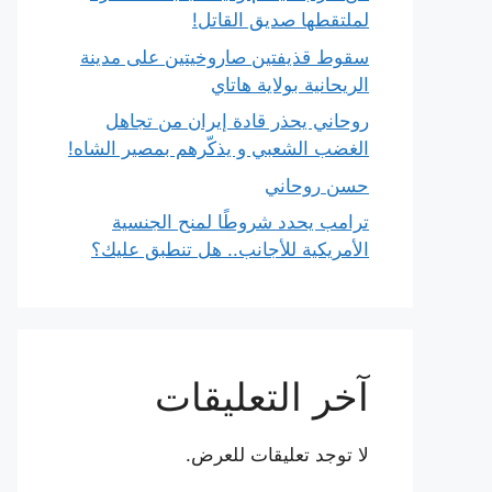
لملتقطها صديق القاتل!
سقوط قذيفتين صاروخيتين على مدينة
الريحانية بولاية هاتاي
روحاني يحذر قادة إيران من تجاهل
الغضب الشعبي و يذكّرهم بمصير الشاه!
حسن روحاني
ترامب يحدد شروطًا لمنح الجنسية
الأمريكية للأجانب.. هل تنطبق عليك؟
آخر التعليقات
لا توجد تعليقات للعرض.