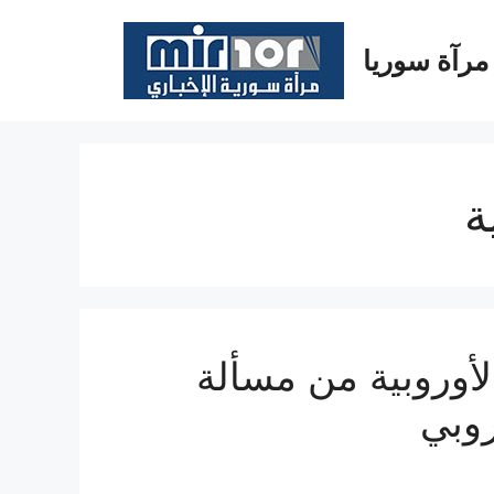
مرآة سوريا
ة
أوروبية من مسألة
روبي