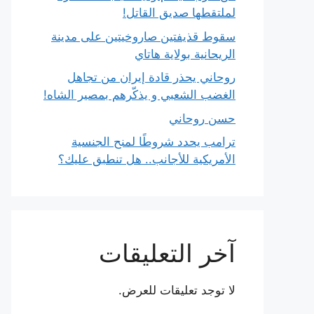
لملتقطها صديق القاتل!
سقوط قذيفتين صاروخيتين على مدينة
الريحانية بولاية هاتاي
روحاني يحذر قادة إيران من تجاهل
الغضب الشعبي و يذكّرهم بمصير الشاه!
حسن روحاني
ترامب يحدد شروطًا لمنح الجنسية
الأمريكية للأجانب.. هل تنطبق عليك؟
آخر التعليقات
لا توجد تعليقات للعرض.