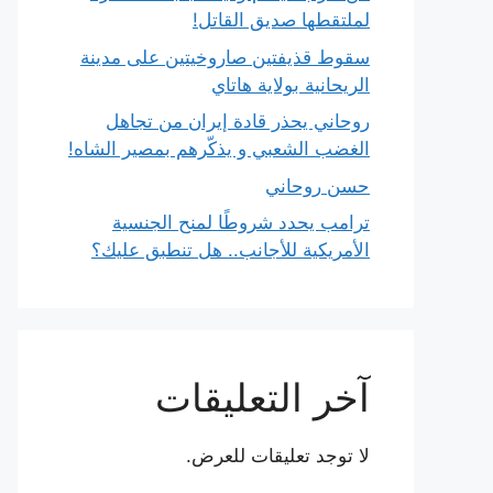
لملتقطها صديق القاتل!
سقوط قذيفتين صاروخيتين على مدينة
الريحانية بولاية هاتاي
روحاني يحذر قادة إيران من تجاهل
الغضب الشعبي و يذكّرهم بمصير الشاه!
حسن روحاني
ترامب يحدد شروطًا لمنح الجنسية
الأمريكية للأجانب.. هل تنطبق عليك؟
آخر التعليقات
لا توجد تعليقات للعرض.