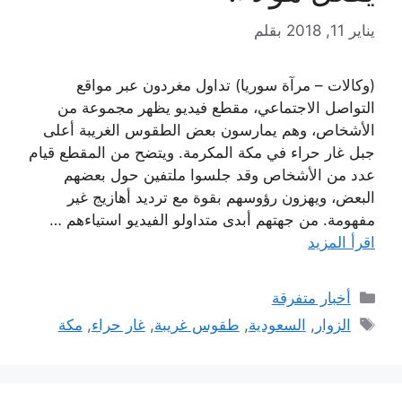
يناير 11, 2018
بقلم
(وكالات – مرآة سوريا) تداول مغردون عبر مواقع
التواصل الاجتماعي، مقطع فیديو يظهر مجموعة من
الأشخاص، وهم يمارسون بعض الطقوس الغريبة أعلى
جبل غار حراء في مكة المكرمة. ويتضح من المقطع قيام
عدد من الأشخاص وقد جلسوا ملتفين حول بعضهم
البعض، ويھزون رؤوسھم بقوة مع ترديد أهازيج غیر
مفهومة. من جهتهم أبدى متداولو الفيديو استياءهم …
اقرأ المزيد
التصنيفات
أخبار متفرقة
الوسوم
الزوار
,
السعودية
,
طقوس غريبة
,
غار حراء
,
مكة