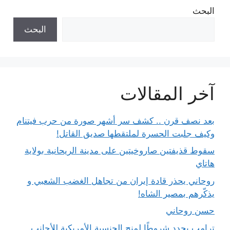
البحث
البحث
آخر المقالات
بعد نصف قرن .. كشف سر أشهر صورة من حرب فيتنام
وكيف جلبت الحسرة لملتقطها صديق القاتل!
سقوط قذيفتين صاروخيتين على مدينة الريحانية بولاية
هاتاي
روحاني يحذر قادة إيران من تجاهل الغضب الشعبي و
يذكّرهم بمصير الشاه!
حسن روحاني
ترامب يحدد شروطًا لمنح الجنسية الأمريكية للأجانب..