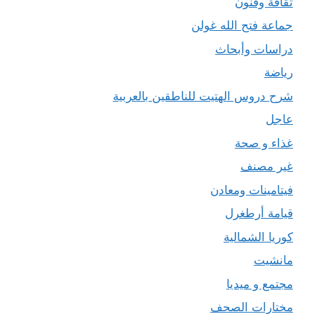
ثقافة وفنون
جماعة فتح الله غولن
دراسات وأبحاث
رياضة
شرح دروس الهتيت للناطقين بالعربية
عاجل
غذاء و صحة
غير مصنف
فيتامينات ومعادن
قيامة أرطغرل
كوريا الشمالية
مانشيت
مجتمع و ميديا
مختارات الصحف