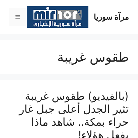
نتقل
لى
مرآة سوريا
القائمة
لمحتوى
طقوس غريبة
(بالفيديو) طقوس غريبة
تثير الجدل أعلى جبل غار
حراء بمكة.. شاهد ماذا
يفعل هؤلاء!