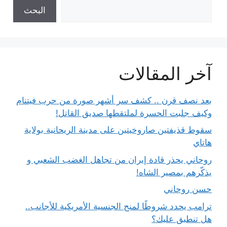
البحث
آخر المقالات
بعد نصف قرن .. كشف سر أشهر صورة من حرب فيتنام
وكيف جلبت الحسرة لملتقطها صديق القاتل!
سقوط قذيفتين صاروخيتين على مدينة الريحانية بولاية
هاتاي
روحاني يحذر قادة إيران من تجاهل الغضب الشعبي و
يذكّرهم بمصير الشاه!
حسن روحاني
ترامب يحدد شروطًا لمنح الجنسية الأمريكية للأجانب..
هل تنطبق عليك؟