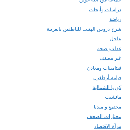
دراسات وأبحاث
رياضة
شرح دروس الهتيت للناطقين بالعربية
عاجل
غذاء و صحة
غير مصنف
فيتامينات ومعادن
قيامة أرطغرل
كوريا الشمالية
مانشيت
مجتمع و ميديا
مختارات الصحف
مرآة الاقتصاد