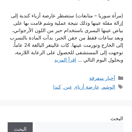
(مرآة سوريا – متابعات) ستضطر عارضة أزياء كندية إلى
إزالة مقلة عينها وذلك نتيجة عملية وشم قامت بها على
بياض عينها اليسرى باستخدام حبر من اللون الأرجواني،
وبعد ساعات فقط من حقن الحبر، بدأت المادة بالتسرب
إلى الخارج وتورمت عينها. ​كات غالينغر​ البالغة 24 عاماً،
توجهت إلى المستشفى للحصول على الرعاية اللازمة،
وبحلول اليوم التالي …
اقرأ المزيد
التصنيفات
أخبار متفرقة
الوسوم
الوشم
,
عارضة أزياء
,
عين
,
كندا
البحث
البحث