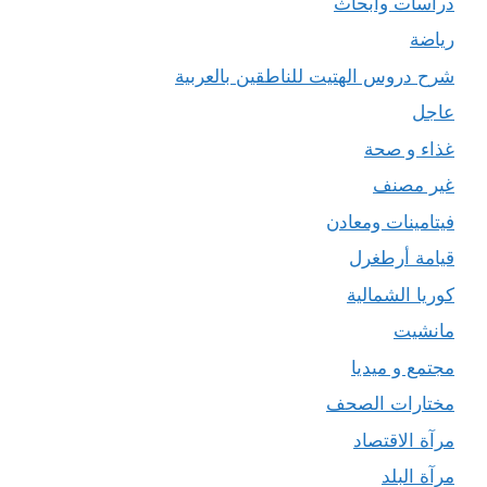
دراسات وأبحاث
رياضة
شرح دروس الهتيت للناطقين بالعربية
عاجل
غذاء و صحة
غير مصنف
فيتامينات ومعادن
قيامة أرطغرل
كوريا الشمالية
مانشيت
مجتمع و ميديا
مختارات الصحف
مرآة الاقتصاد
مرآة البلد