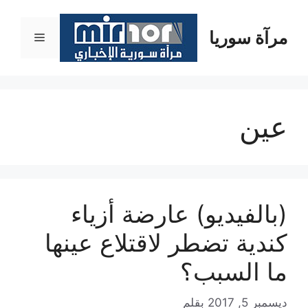
نتقل
لى
مرآة سوريا
القائمة
لمحتوى
عين
(بالفيديو) عارضة أزياء
كندية تضطر لاقتلاع عينها
ما السبب؟
ديسمبر 5, 2017
بقلم