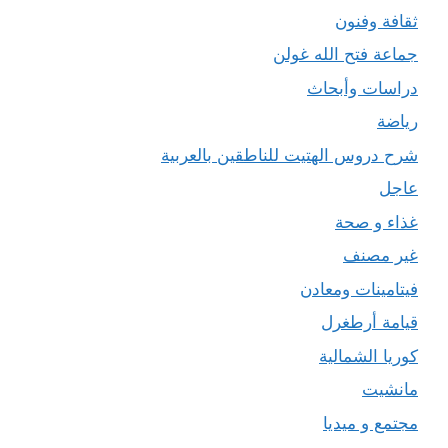
ثقافة وفنون
جماعة فتح الله غولن
دراسات وأبحاث
رياضة
شرح دروس الهتيت للناطقين بالعربية
عاجل
غذاء و صحة
غير مصنف
فيتامينات ومعادن
قيامة أرطغرل
كوريا الشمالية
مانشيت
مجتمع و ميديا