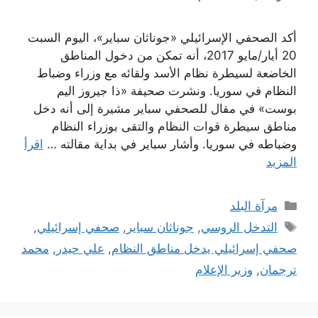
أكد الصحفي الإسرائيلي «جوناثان سباير»، اليوم السبت
20 أيار/مايو 2017، أنه تمكن من دخول المناطق
الخاضعة لسيطرة نظام الأسد ولقائه مع وزراء وضباط
النظام في سوريا. ونشرت صحيفة «ذا جيروز اليم
بوست» في مقال للصحفي سباير مشيرة إلى أنه دخل
مناطق سيطرة قوات النظام والتقى بوزراء النظام
وضباطه في سوريا. وأشار سباير في بداية مقالته …
اقرأ
المزيد
التصنيفات
مرآة البلد
الوسوم
التدخل الروسي
,
جوناثان سباير
,
صحفي إسرائيلي
,
صحفي إسرائيلي يدخل مناطق النظام
,
علي حيدر
,
محمد
ترجمان
,
وزير الإعلام