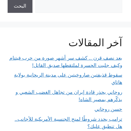
البحث
آخر المقالات
بعد نصف قرن .. كشف سر أشهر صورة من حرب فيتنام
وكيف جلبت الحسرة لملتقطها صديق القاتل!
سقوط قذيفتين صاروخيتين على مدينة الريحانية بولاية
هاتاي
روحاني يحذر قادة إيران من تجاهل الغضب الشعبي و
يذكّرهم بمصير الشاه!
حسن روحاني
ترامب يحدد شروطًا لمنح الجنسية الأمريكية للأجانب..
هل تنطبق عليك؟