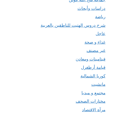
دراسات وأبحاث
رياضة
شرح دروس الهتيت للناطقين بالعربية
عاجل
غذاء و صحة
غير مصنف
فيتامينات ومعادن
قيامة أرطغرل
كوريا الشمالية
مانشيت
مجتمع و ميديا
مختارات الصحف
مرآة الاقتصاد