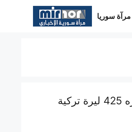
مرآة سوريا
تركيا تخصص راتباً شهرياً قدره 425 ليرة تركية