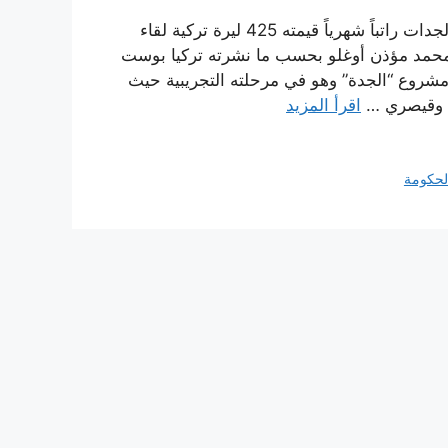
صادقت الحكومة التركية على مشروع الجدة القاضي بمنح الجدات راتباً شهرياً قيمته 425 ليرة تركية لقاء
ي محمد مؤذن أوغلو بحسب ما نشرته تركيا بوست
ية صادقت على مشروع “الجدة” وهو في مرحلته التجريبية حيث
اقرأ المزيد
لحكومة