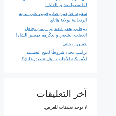
لملتقطها صديق القاتل!
سقوط قذيفتين صاروخيتين على مدينة
الريحانية بولاية هاتاي
روحاني يحذر قادة إيران من تجاهل
الغضب الشعبي و يذكّرهم بمصير الشاه!
حسن روحاني
ترامب يحدد شروطًا لمنح الجنسية
الأمريكية للأجانب.. هل تنطبق عليك؟
آخر التعليقات
لا توجد تعليقات للعرض.