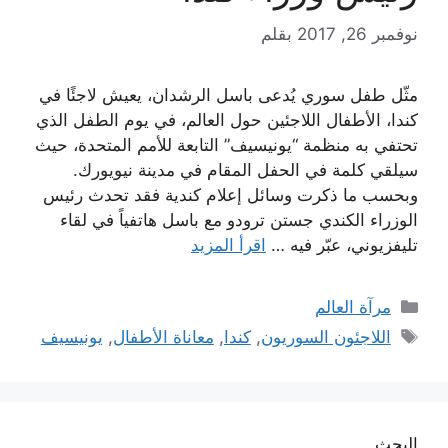
نوفمبر 26, 2017
بقلم
مثّل طفل سوري يُدعى باسل الرشدان، يعيش لاجئًا في
كندا، الأطفال اللاجئين حول العالم، في يوم الطفل الذي
تحتفي به منظمة “يونيسيف” التابعة للأمم المتحدة، حيث
سيلقي كلمة في الحفل المقام في مدينة نيويورك.
وبحسب ما ذكرت وسائل إعلام كندية فقد تحدث رئيس
الوزراء الكندي جستن ترودو مع باسل هاتفياً في لقاء
تليفزيوني، عبّر فيه …
اقرأ المزيد
التصنيفات
مرآة العالم
الوسوم
اللاجئون السوريون
,
كندا
,
معاناة الأطفال
,
يونيسيف
البحث