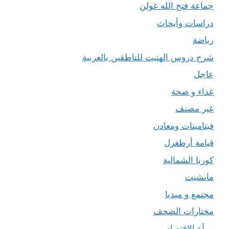
جماعة فتح الله غولن
دراسات وأبحاث
رياضة
شرح دروس الهتيت للناطقين بالعربية
عاجل
غذاء و صحة
غير مصنف
فيتامينات ومعادن
قيامة أرطغرل
كوريا الشمالية
مانشيت
مجتمع و ميديا
مختارات الصحف
مرآة الاقتصاد