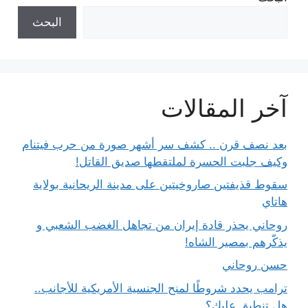
البحث
آخر المقالات
بعد نصف قرن .. كشف سر أشهر صورة من حرب فيتنام
وكيف جلبت الحسرة لملتقطها صديق القاتل!
سقوط قذيفتين صاروخيتين على مدينة الريحانية بولاية
هاتاي
روحاني يحذر قادة إيران من تجاهل الغضب الشعبي و
يذكّرهم بمصير الشاه!
حسن روحاني
ترامب يحدد شروطًا لمنح الجنسية الأمريكية للأجانب..
هل تنطبق عليك؟