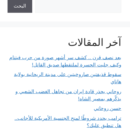
البحث
آخر المقالات
بعد نصف قرن .. كشف سر أشهر صورة من حرب فيتنام
وكيف جلبت الحسرة لملتقطها صديق القاتل!
سقوط قذيفتين صاروخيتين على مدينة الريحانية بولاية
هاتاي
روحاني يحذر قادة إيران من تجاهل الغضب الشعبي و
يذكّرهم بمصير الشاه!
حسن روحاني
ترامب يحدد شروطًا لمنح الجنسية الأمريكية للأجانب..
هل تنطبق عليك؟