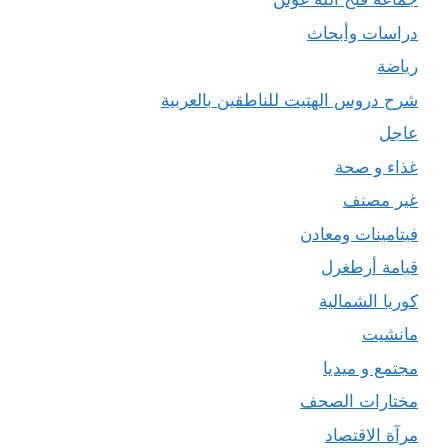
دراسات وأبحاث
رياضة
شرح دروس الهتيت للناطقين بالعربية
عاجل
غذاء و صحة
غير مصنف
فيتامينات ومعادن
قيامة أرطغرل
كوريا الشمالية
مانشيت
مجتمع و ميديا
مختارات الصحف
مرآة الاقتصاد