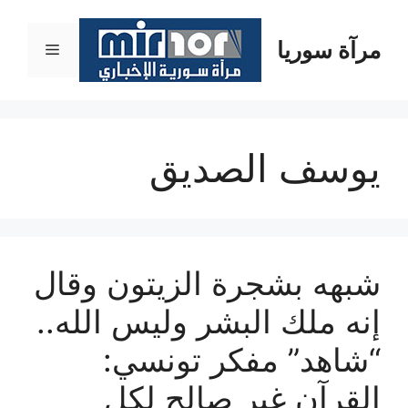
نتقل
لى
مرآة سوريا
القائمة
لمحتوى
يوسف الصديق
شبهه بشجرة الزيتون وقال
إنه ملك البشر وليس الله..
“شاهد” مفكر تونسي:
القرآن غير صالح لكل