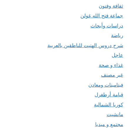
ثقافة وفنون
جماعة فتح الله غولن
دراسات وأبحاث
رياضة
شرح دروس الهتيت للناطقين بالعربية
عاجل
غذاء و صحة
غير مصنف
فيتامينات ومعادن
قيامة أرطغرل
كوريا الشمالية
مانشيت
مجتمع و ميديا