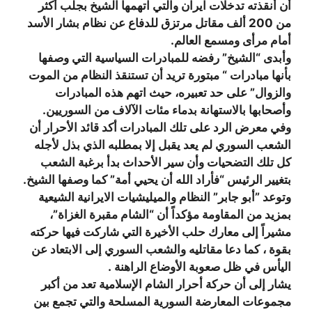
أن أنقذته تدخلات ايران والتي اتهمها الشيخ بجلب أكثر
من 200 ألف مقاتل مرتزق للدفاع عن نظام بشار الأسد
أمام مرأى ومسمع العالم.
وأبدى “الشيخ” رفضه للمبادرات السياسية التي وصفها
بأنها مبادرات “ مبتورة تريد أن تستنقذ النظام من الموت
والزوال” على حد تعبيره، حيث اتهم هذه المبادرات
وأصحابها بالاستهانة بدماء مئات الآلاف من السوريين.
وفي معرض الرد على تلك المبادرات أكد قائد الأحرار أن
الشعب السوري لم يعد يقبل إلا بمطلبه الذي بذل لأجله
كل تلك التضحيات وأن سير الأحداث بدأ برغبة الشعب
بتغيير الرئيس “فأراد الله أن يحيي أمة” كما وصفها الشيخ.
وتوعد ”أبو جابر” النظام والميليشيات الايرانية الشيعية
بمزيد من المقاومة مؤكداً أن “الشام مقبرة الغزاة”،
مشيراً إلى معارك حلب الأخيرة التي شاركت فيها حركته
بقوة ، كما دعا مقاتليه والشعب السوري إلى الابتعاد عن
اليأس في ظل صعوبة الأوضاع الراهنة .
يشار إلى أن حركة أحرار الشام الإسلامية تعد من أكبر
مجموعات المعارضة السورية المسلحة والتي تجمع بين