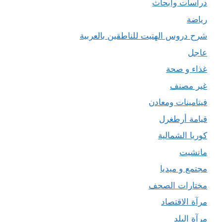
دراسات وأبحاث
رياضة
شرح دروس الهتيت للناطقين بالعربية
عاجل
غذاء و صحة
غير مصنف
فيتامينات ومعادن
قيامة أرطغرل
كوريا الشمالية
مانشيت
مجتمع و ميديا
مختارات الصحف
مرآة الاقتصاد
مرآة البلد