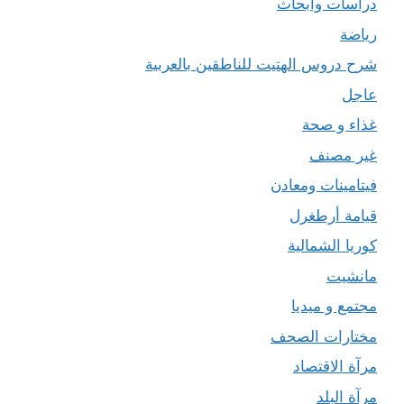
دراسات وأبحاث
رياضة
شرح دروس الهتيت للناطقين بالعربية
عاجل
غذاء و صحة
غير مصنف
فيتامينات ومعادن
قيامة أرطغرل
كوريا الشمالية
مانشيت
مجتمع و ميديا
مختارات الصحف
مرآة الاقتصاد
مرآة البلد