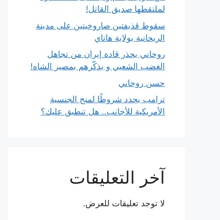
لملتقطها صديق القاتل!
سقوط قذيفتين صاروخيتين على مدينة
الريحانية بولاية هاتاي
روحاني يحذر قادة إيران من تجاهل
الغضب الشعبي و يذكّرهم بمصير الشاه!
حسن روحاني
ترامب يحدد شروطًا لمنح الجنسية
الأمريكية للأجانب.. هل تنطبق عليك؟
آخر التعليقات
لا توجد تعليقات للعرض.