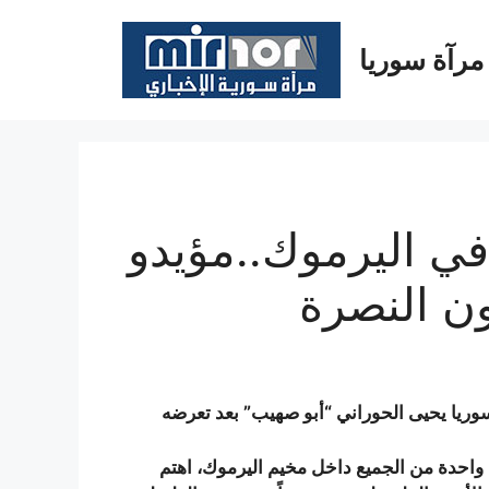
مرآة سوريا
ي اليرموك..مؤيدو
ون النصرة
ريا يحيى الحوراني “أبو صهيب” بعد تعرضه
حدة من الجميع داخل مخيم اليرموك، اهتم