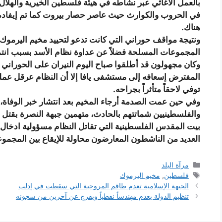
بالعمل الاغاثي عبر نشاطه في هيئة فلسطين الخيرية والهلال
في الحروب والكوارث حيث عاصر حصار بيروت كما تم إيفاده سا
هناك.
ونتيجة مواقف حوراني التي كانت تدعو لتحييد مخيم اليرموك 
المجموعات المسلحة فضلاً عن عداوة نظام الأسد بسبب انت
وكان مجهولون قد أطلقوا صباح اليوم النيران على الحوراني 
المفترض إسعافه إلى مستشفى يافا إلا أن النظام عرقل عم
توفي لاحقاً متأثراً بجراحه.
وفي حين عمت الصدمة أرجاء المخيم بعد انتشار خبر الوفاة، 
والفلسطينيين شماتتهم بالحادث، متهمين جبهة النصرة بقت
بيت المقدس الفلسطينية التي تقاتل النظام مسؤولية ادخال ا
العديد من الناشطون المعارضون محاولة للإيقاع بين المجمو
التصنيفات
مرآة البلد
الوسوم
فلسطين
,
مخيم اليرموك
الجبهة الإسلامية تعدم طاقم المروحية التي سقطت في إدلب
تنظيم الدولة يعدم مهندساً نفطياً ويفرج عن آخرين من سجونه