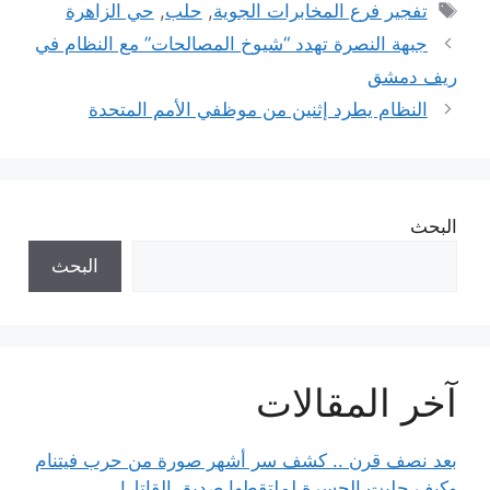
الوسوم
تفجير فرع المخابرات الجوية
,
حلب
,
حي الزاهرة
جبهة النصرة تهدد “شيوخ المصالحات” مع النظام في
ريف دمشق
النظام يطرد إثنين من موظفي الأمم المتحدة
البحث
البحث
آخر المقالات
بعد نصف قرن .. كشف سر أشهر صورة من حرب فيتنام
وكيف جلبت الحسرة لملتقطها صديق القاتل!