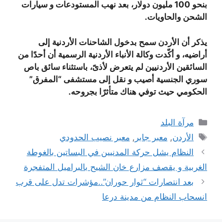
بنحو 100 مليون دولار، بعد نهب المستودعات و سيارات
الشحن والحاويات.
يذكر أن الأردن سمح بدخول الشاحنات الأردنية إلى
أراضيه، و أكّدت وكالة الأنباء الأردنية الرسمية أن أحدًا من
السائقين الأردنيين لم يتعرض لأذىً، باستثناء سائق باص
سوري الجنسية أصيب و نقل إلى مستشفى “المفرق”
الحكومي حيث توفي هناك متأثرًا بجروحه.
التصنيفات
مرآة البلد
الوسوم
الأردن
,
معبر جابر
,
معبر نصيب الحدودي
النظام يشل حركة المدنيين في البساتين بالغوطة
الغربية و يقصف مزارع خان الشيح بالبراميل المتفجرة
بعد انتصارات “ثوار حوران”..مؤشرات تدل على قرب
انسحاب النظام من مدينة درعا