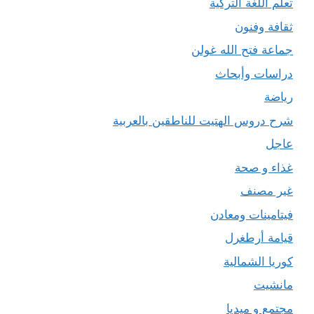
تعلم اللغة التركية
ثقافة وفنون
جماعة فتح الله غولن
دراسات وأبحاث
رياضة
شرح دروس الهتيت للناطقين بالعربية
عاجل
غذاء و صحة
غير مصنف
فيتامينات ومعادن
قيامة أرطغرل
كوريا الشمالية
مانشيت
مجتمع و ميديا