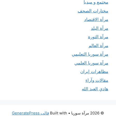
مجتمع و ميديا
مختارات الصحف
مرآة الاقتصاد
مرآة البلد
مرآة الثورة
مرآة العالم
مرآة سوريا التعليمي
مرآة سوريا العلمي
مظاهرات إيران
مقالات وآراء
هادي العبد الله
© 2026 مرآة سوريا
• Built with
قالب GeneratePress