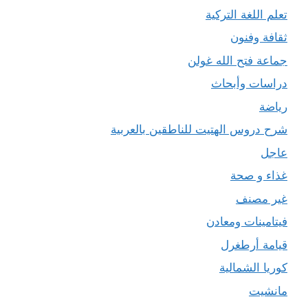
تعلم اللغة التركية
ثقافة وفنون
جماعة فتح الله غولن
دراسات وأبحاث
رياضة
شرح دروس الهتيت للناطقين بالعربية
عاجل
غذاء و صحة
غير مصنف
فيتامينات ومعادن
قيامة أرطغرل
كوريا الشمالية
مانشيت