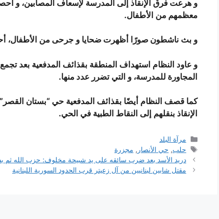
معظمهم من الأطفال.
و بث ناشطون صورًا أظهرت ضحايا و جرحى من الأطفال، أح
و عاود النظام استهداف المنطقة بقذائف المدفعية بعد تجمع
المجاورة للمدرسة، و التي تضرر عدد منها.
كما قصف النظام أيضًا بقذائف المدفعية حي “بستان القصر”،
الإنقاذ بنقلهم إلى النقاط الطبية في الحي.
التصنيفات
مرآة البلد
الوسوم
حلب
,
حي الأنصار
,
مجزرة
دريد الأسد بعد ضرب سائقه على يد شبيحة مخلوف: حزب الله ثم بش
مقتل شابين لبنانيين من آل زعيتر قرب الحدود السورية اللبنانية