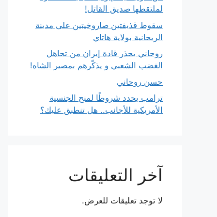
لملتقطها صديق القاتل!
سقوط قذيفتين صاروخيتين على مدينة
الريحانية بولاية هاتاي
روحاني يحذر قادة إيران من تجاهل
الغضب الشعبي و يذكّرهم بمصير الشاه!
حسن روحاني
ترامب يحدد شروطًا لمنح الجنسية
الأمريكية للأجانب.. هل تنطبق عليك؟
آخر التعليقات
لا توجد تعليقات للعرض.