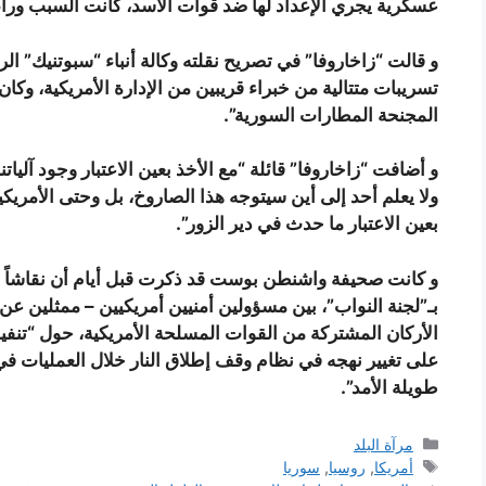
عسكرية يجري الإعداد لها ضد قوات الأسد، كانت السبب وراء نشر بلاده
تسريبات متتالية من خبراء قريبين من الإدارة الأمريكية، وك
المجنحة المطارات السورية”.
و أضافت “زاخاروفا” قائلة “مع الأخذ بعين الاعتبار وجود آليا
ولا يعلم أحد إلى أين سيتوجه هذا الصاروخ، بل وحتى الأمريك
بعين الاعتبار ما حدث في دير الزور”.
و كانت صحيفة واشنطن بوست قد ذكرت قبل أيام أن نقاشاً د
بـ”لجنة النواب”، بين مسؤولين أمنيين أمريكيين – ممثلين عن 
الأركان المشتركة من القوات المسلحة الأمريكية، حول “تنف
على تغيير نهجه في نظام وقف إطلاق النار خلال العمليات
طويلة الأمد”.
التصنيفات
مرآة البلد
الوسوم
أمريكا
,
روسيا
,
سوريا