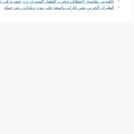
بالفيديو…تفاصيل اختطاف وتحرير الطفل السوري يزن حصرم في تر
الطيران الحربي يشن غارات واسعة على مدن وبلدات ريف حماة