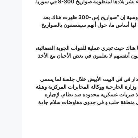
ا لمنظومة صواريخ S-300 في سوريا.
و قالت “زاخاروفا” في تصريح نقلته وكالة أنباء “سبوتنيك” الروسية إن “صواريخ إس-300 ظهرت هناك بعد
ان لها أساس ما، حول أنهم سيقصفون بالصواريخ
تنا هناك حيث تجري عملية للقوات الجوية الفضائية،
يون أنفسهم لا يعلمون في بعض الأحيان مع الأخذ
ار في في البيت الأبيض خلال جلسة لما يسمى
وزارة الخارجية ووكالة المخابرات المركزية وهيئة
يذ ضربات عسكرية محدودة ضد نظام، لإجباره
 في منطقة حلب و في جدوى مفاوضات سلام جادة