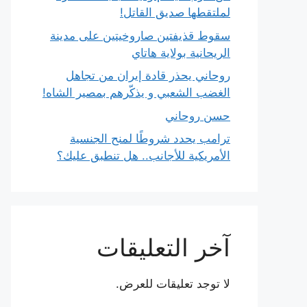
لملتقطها صديق القاتل!
سقوط قذيفتين صاروخيتين على مدينة
الريحانية بولاية هاتاي
روحاني يحذر قادة إيران من تجاهل
الغضب الشعبي و يذكّرهم بمصير الشاه!
حسن روحاني
ترامب يحدد شروطًا لمنح الجنسية
الأمريكية للأجانب.. هل تنطبق عليك؟
آخر التعليقات
لا توجد تعليقات للعرض.