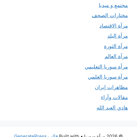
مجتمع و ميديا
مختارات الصحف
مرآة الاقتصاد
مرآة البلد
مرآة الثورة
مرآة العالم
مرآة سوريا التعليمي
مرآة سوريا العلمي
مظاهرات إيران
مقالات وآراء
هادي العبد الله
© 2026 مرآة سوريا
• Built with
قالب GeneratePress