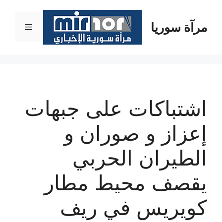
نتقل
لى
مرآة سوريا
القائمة
لمحتوى
اشتباكات على جبهات
إعزاز و صوران و
الطيران الحربي
يقصف محيط مطار
كويريس في ريف