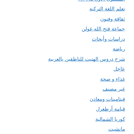
تعلم اللغة التركية
ثقافة وفنون
جماعة فتح الله غولن
دراسات وأبحاث
رياضة
شرح دروس الهتيت للناطقين بالعربية
عاجل
غذاء و صحة
غير مصنف
فيتامينات ومعادن
قيامة أرطغرل
كوريا الشمالية
مانشيت