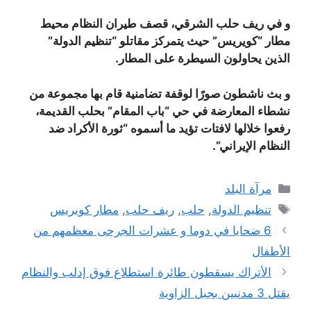
و في ريف حلب الشرقي، قصف طيران النظام محيط
مطار “كويريس” حيث يتمركز مقاتلو “تنظيم الدولة”
الذين يحاولون السيطرة على المطار.
و بث ناشطون صورًا لوقفة تضامنية قام بها مجموعة من
نشطاء المعارضة في حي “باب المقام” بحلب القديمة،
رفعوا خلالها لافتات تؤيد ما أسموه “ثورة الأكراد ضد
النظام الإيراني”.
التصنيفات
مرآة البلد
الوسوم
تنظيم الدولة
,
حلب
,
ريف حلب
,
مطار كويريس
6 ضحايا في دوما و عشرات الجرحى معظمهم من
الأطفال
الأتراك يسقطون طائرة استطلاع فوق إدلب والنظام
يقتل 3 مدنيين بجبل الزاوية