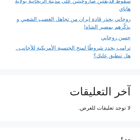
سقوط قذيفتين صاروخيتين على مدينة الريحانية بولاية
هاتاي
روحاني يحذر قادة إيران من تجاهل الغضب الشعبي و
يذكّرهم بمصير الشاه!
حسن روحاني
ترامب يحدد شروطًا لمنح الجنسية الأمريكية للأجانب..
هل تنطبق عليك؟
آخر التعليقات
لا توجد تعليقات للعرض.