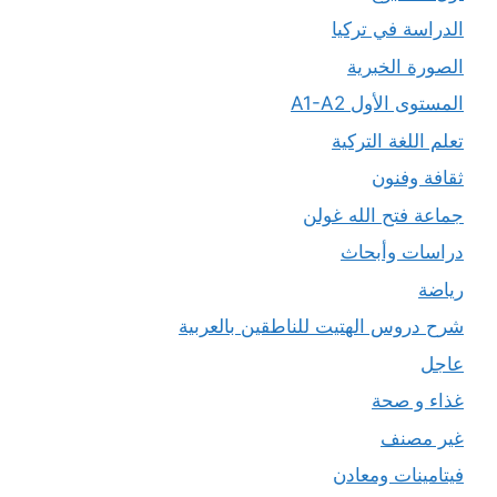
الدراسة في تركيا
الصورة الخبرية
المستوى الأول A1-A2
تعلم اللغة التركية
ثقافة وفنون
جماعة فتح الله غولن
دراسات وأبحاث
رياضة
شرح دروس الهتيت للناطقين بالعربية
عاجل
غذاء و صحة
غير مصنف
فيتامينات ومعادن