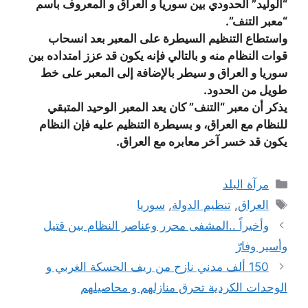
“الوليد” الحدودي بين سوريا و العراق و المعروف باسم
“معبر التنف”.
واستطاع التنظيم السيطرة على المعبر بعد انسحاب
قوات النظام منه و بالتالي فإنه يكون قد عزز امتداده بين
سوريا و العراق و سيطر بالإضافة إلى المعبر على خط
طويل من الحدود.
يذكر أن معبر “التنف” كان يعد المعبر الوحيد المتبقي
للنظام مع العراق، و بسيطرة التنظيم عليه فإن النظام
يكون قد خسر آخر معابره مع العراق.
التصنيفات
مرآة البلد
الوسوم
العراق
,
تنظيم الدولة
,
سوريا
وأخيراً ..المشفى محرر وعناصر النظام بين قتيل
وأسير وفارّ
150 ألف مدني نازح من ريف الحسكة الغربي و
الوحدات الكردية تحرق منازلهم و محاصيلهم