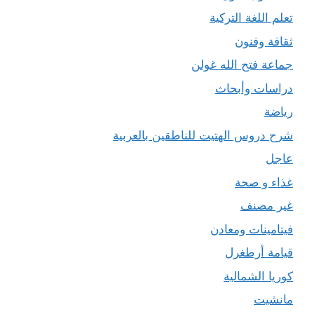
تعلم اللغة التركية
ثقافة وفنون
جماعة فتح الله غولن
دراسات وأبحاث
رياضة
شرح دروس الهتيت للناطقين بالعربية
عاجل
غذاء و صحة
غير مصنف
فيتامينات ومعادن
قيامة أرطغرل
كوريا الشمالية
مانشيت