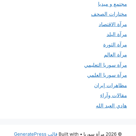
مجتمع و ميديا
مختارات الصحف
مرآة الاقتصاد
مرآة البلد
مرآة الثورة
مرآة العالم
مرآة سوريا التعليمي
مرآة سوريا العلمي
مظاهرات إيران
مقالات وآراء
هادي العبد الله
© 2026 مرآة سوريا
• Built with
قالب GeneratePress