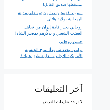
لملتقطها صديق القاتل!
سقوط قذيفتين صاروخيتين على مدينة
الريحانية بولاية هاتاي
روحاني يحذر قادة إيران من تجاهل
الغضب الشعبي و يذكّرهم بمصير الشاه!
حسن روحاني
ترامب يحدد شروطًا لمنح الجنسية
الأمريكية للأجانب.. هل تنطبق عليك؟
آخر التعليقات
لا توجد تعليقات للعرض.