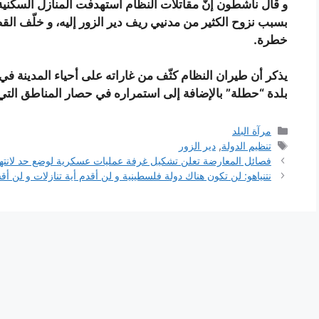
و قال ناشطون إنّ مقاتلات النظام استهدفت المنازل السكنية
بسبب نزوح الكثير من مدنيي ريف دير الزور إليه، و خلّف ا
خطرة.
يذكر أن طيران النظام كثّف من غاراته على أحياء المدينة في 
بلدة “حطلة” بالإضافة إلى استمراره في حصار المناطق التي ي
التصنيفات
مرآة البلد
الوسوم
تنظيم الدولة
,
دير الزور
فصائل المعارضة تعلن تشكيل غرفة عمليات عسكرية لوضع حد لانت
نتنياهو: لن تكون هناك دولة فلسطينية و لن أقدم أية تنازلات و لن أ