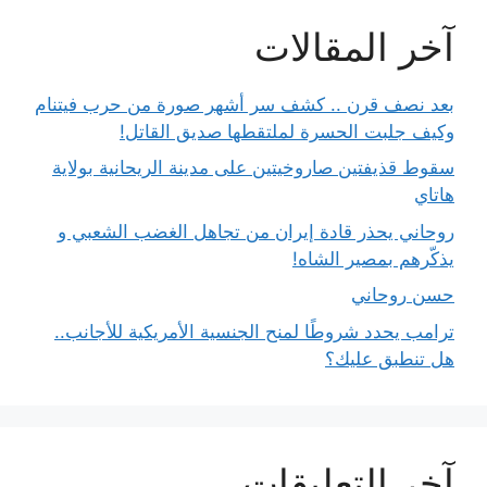
آخر المقالات
بعد نصف قرن .. كشف سر أشهر صورة من حرب فيتنام
وكيف جلبت الحسرة لملتقطها صديق القاتل!
سقوط قذيفتين صاروخيتين على مدينة الريحانية بولاية
هاتاي
روحاني يحذر قادة إيران من تجاهل الغضب الشعبي و
يذكّرهم بمصير الشاه!
حسن روحاني
ترامب يحدد شروطًا لمنح الجنسية الأمريكية للأجانب..
هل تنطبق عليك؟
آخر التعليقات