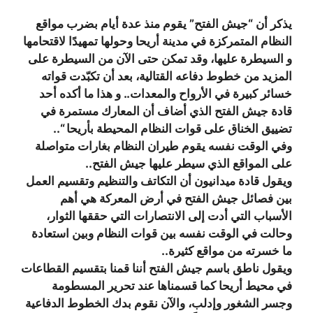
يذكر أن “جيش الفتح” يقوم منذ عدة أيام بضرب مواقع
النظام المتمركزة في مدينة أريحا وحولها تمهيدًا لاقتحامها
و السيطرة عليها، وقد تمكن حتى الآن من السيطرة على
المزيد من خطوط دفاعه القتالية، بعد أن تكبّدت قواته
خسائر كبيرة في الأرواح والمعدات.. و هذا ما أكده أحد
قادة جيش الفتح الذي أضاف أن المعارك مستمرة في
تضييق الخناق على قوات النظام المحيطة بأريحا “..
وفي الوقت نفسه يقوم طيران النظام بغارات متواصلة
على المواقع الذي سيطر عليها جيش الفتح..
ويقول قادة ميدانيون أن التكاتف والتنظيم وتقسيم العمل
بين فصائل جيش الفتح في أرض المعركة هي أهم
الأسباب التي أدت إلى الانتصارات التي حققها الثوار،
وحالت في الوقت نفسه بين قوات النظام وبين استعادة
ما خسرته من مواقع كثيرة..
ويقول ناطق باسم جيش الفتح أننا قمنا بتقسيم القطاعات
في محيط أريحا كما قسمناها عند تحرير المسطومة
وجسر الشغور وإدلب، والآن نقوم بدك الخطوط الدفاعية