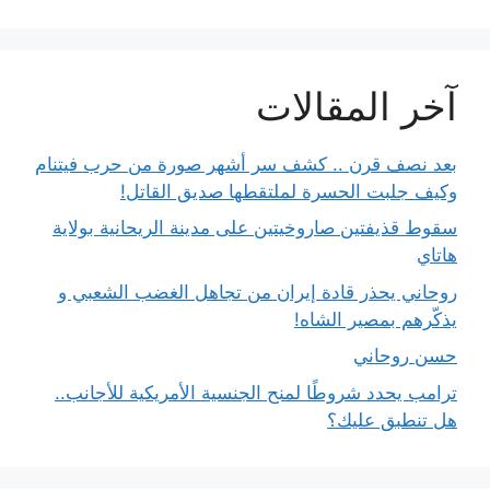
آخر المقالات
بعد نصف قرن .. كشف سر أشهر صورة من حرب فيتنام
وكيف جلبت الحسرة لملتقطها صديق القاتل!
سقوط قذيفتين صاروخيتين على مدينة الريحانية بولاية
هاتاي
روحاني يحذر قادة إيران من تجاهل الغضب الشعبي و
يذكّرهم بمصير الشاه!
حسن روحاني
ترامب يحدد شروطًا لمنح الجنسية الأمريكية للأجانب..
هل تنطبق عليك؟