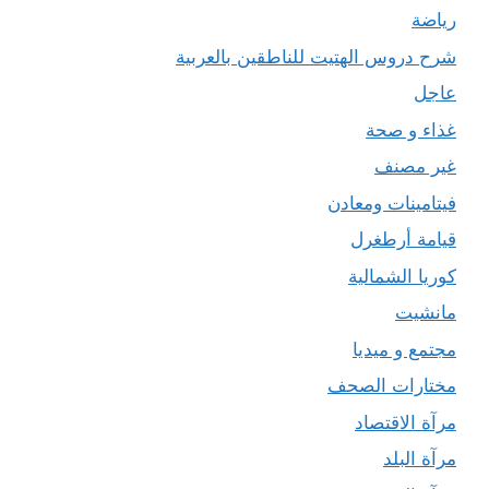
رياضة
شرح دروس الهتيت للناطقين بالعربية
عاجل
غذاء و صحة
غير مصنف
فيتامينات ومعادن
قيامة أرطغرل
كوريا الشمالية
مانشيت
مجتمع و ميديا
مختارات الصحف
مرآة الاقتصاد
مرآة البلد