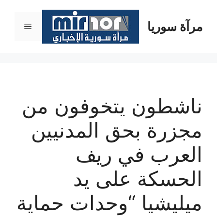
نتقل
لى
مرآة سوريا
القائمة
لمحتوى
ناشطون يتخوفون من
مجزرة بحق المدنيين
العرب في ريف
الحسكة على يد
ميليشيا “وحدات حماية