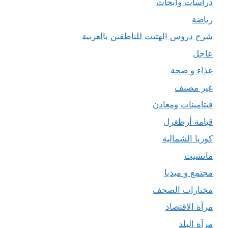
دراسات وأبحاث
رياضة
شرح دروس الهتيت للناطقين بالعربية
عاجل
غذاء و صحة
غير مصنف
فيتامينات ومعادن
قيامة أرطغرل
كوريا الشمالية
مانشيت
مجتمع و ميديا
مختارات الصحف
مرآة الاقتصاد
مرآة البلد