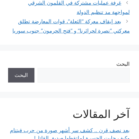
غرفة عمليات مشتركة في القلمون الشرقي
لمواجهة مد تنظيم الدولة
بعد إيقاف معركة “الثعلة”، قوات المعارضة تطلق
معركتي “نصرة لحرائرنا” و “فتح الحرمون” جنوب سوريا
البحث
البحث
آخر المقالات
بعد نصف قرن .. كشف سر أشهر صورة من حرب فيتنام
وكيف جلبت الحسرة لملتقطها صديق القاتل!