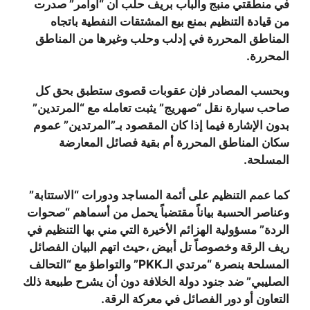
في منطقتي منبج والباب بريف حلب أن “أوامر” صدرت
من قيادة التنظيم بمنع بيع المشتقات النفطية باتجاه
المناطق المحررة في إدلب وحلب وغيرها من المناطق
المحررة.
وبحسب المصادر فإن عقوبات قصوى ستطبق بحق كل
صاحب سيارة نقل “صهريج” يثبت تعامله مع “المرتدين”
بدون الإشارة فيما إذا كان المقصود بـ”المرتدين” عموم
سكان المناطق المحررة أم بقية فصائل المعارضة
المسلحة.
كما عمم التنظيم على أئمة المساجد ودورات “الاستتابة”
وعناصر الحسبة بياناً مقتضباً يحمل من أسماهم “صحوات
الردة” مسؤولية الهزائم الأخيرة التي مني بها التنظيم في
ريف الرقة وخصوصاً تل أبيض ،حيث اتهم البيان الفصائل
المسلحة بنصرة “مرتدي الـPKK” والتواطؤ مع “التحالف
الصليبي” ضد جنود دولة الخلافة دون أن يشرح طبيعة ذلك
التعاون أو دور الفصائل في معركة الرقة.