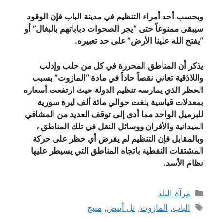
وبحسب أحد أمراء التنظيم في مدينة الباب فإن الوقود
سيبقى ممنوعاً حتى “يجر الصحوات دباباتهم بالبغال” أو
“يفتح الله علينا الأرض” على حد تعبيره.
يذكر أن المناطق المحررة في كل من حلب وإدلب
واللاذقية تعاني نقصاً حاداً في مادة “المازوت” بسبب
الحظر الذي يمارسه تنظيم الدولة حيث ارتفعت أسعاره
بمعدلات قياسية بلغت حوالي مائة ألف ليرة سورية
للبرميل الواحد مما أدى إلى توقف العديد من المشافي
الميدانية والأفران ووسائل النقل في تلك المناطق ،
وبالمقابل فإن التنظيم لم يفرض أي حظر على حركة
المشتقات النفطية باتجاه المناطق التي يسيطر عليها
نظام الأسد.
التصنيفات
مرآة البلد
الوسوم
الباب
,
المازوت
,
تل أبيض
,
منبج