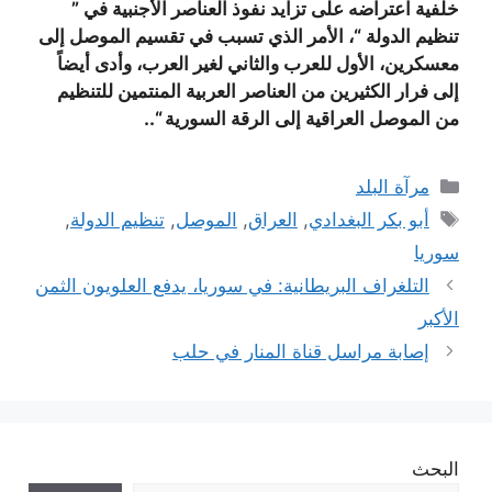
خلفية اعتراضه على تزايد نفوذ العناصر الأجنبية في ”
تنظيم الدولة “، الأمر الذي تسبب في تقسيم الموصل إلى
معسكرين، الأول للعرب والثاني لغير العرب، وأدى أيضاً
إلى فرار الكثيرين من العناصر العربية المنتمين للتنظيم
من الموصل العراقية إلى الرقة السورية “..
التصنيفات
مرآة البلد
الوسوم
أبو بكر البغدادي
,
العراق
,
الموصل
,
تنظيم الدولة
,
سوريا
التلغراف البريطانية: في سوريا، يدفع العلويون الثمن
الأكبر
إصابة مراسل قناة المنار في حلب
البحث