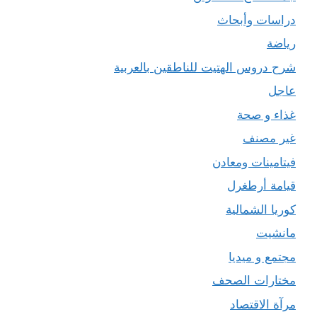
دراسات وأبحاث
رياضة
شرح دروس الهتيت للناطقين بالعربية
عاجل
غذاء و صحة
غير مصنف
فيتامينات ومعادن
قيامة أرطغرل
كوريا الشمالية
مانشيت
مجتمع و ميديا
مختارات الصحف
مرآة الاقتصاد