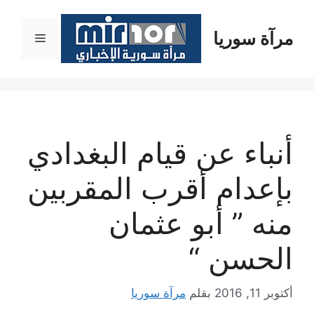
نتقل
لى
مرآة سوريا
القائمة
لمحتوى
أنباء عن قيام البغدادي
بإعدام أقرب المقربين
منه ” أبو عثمان
الحسن “
أكتوبر 11, 2016
بقلم
مرآة سوريا