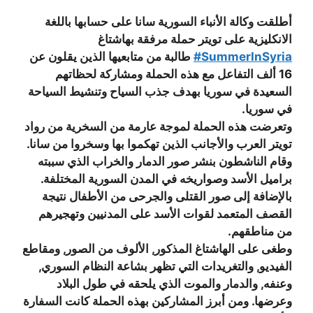
أطلقت وكالة الأنباء السورية سانا على حسابها باللغة
الانكليزية على تويتر حملة مرفقة بهاشتاغ
‪#‎SummerInSyria‬
طالبة من متابعيها الذين يقلون عن
16 ألف التفاعل مع هذه الحملة ومشاركة لحظاتهم
السعيدة في سوريا بهدف جذب السياح وتنشيط السياحة
في سوريا.
وتعرضت هذه الحملة لموجة عارمة من السخرية من رواد
تويتر العرب والأجانب الذين تهكموا بها وسخروا من سانا.
وقام الناشطون بنشر صور الدمار والخراب الذي سببته
براميل الأسد وصواريخه في المدن السورية المختلفة.
بالإضافة إلى صور القتلى والجرحى من الأطفال نتيجة
القصف المتعمد لقوات الأسد على المدنيين وتهجيرهم
من مناطقهم.
وطغى على الهاشتاغ المذكور, الألوف من الصور, ومقاطع
الفيديو, والتغريدات التي تظهر بشاعة النظام السوري,
وعنفه, والدمار والموت الذي يلحقه في طول البلاد
وعرضها. ومن أبرز المشاركين بهذه الحملة كانت السفارة