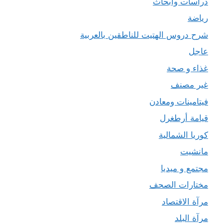
دراسات وأبحاث
رياضة
شرح دروس الهتيت للناطقين بالعربية
عاجل
غذاء و صحة
غير مصنف
فيتامينات ومعادن
قيامة أرطغرل
كوريا الشمالية
مانشيت
مجتمع و ميديا
مختارات الصحف
مرآة الاقتصاد
مرآة البلد