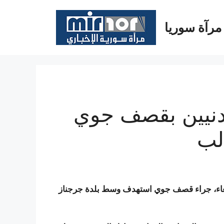
مرآة سوريا
 النظام يقتل 7 مدنيين بقصف جوي
لب
عاء، جراء قصف جوي استهدف وسط بلدة جرجناز