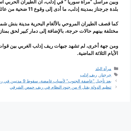
وبين مراسل “مرأة سوريا ” في إدلب، أن الطيران الحربي اس
بلدة جرجناز بمدينة إدلب، ما أدى إلى وقوع 11 ضحية من عائلة واحدة و إصابة خمسة أخرين بجروح مختلفة.
مختلفة بينهم حالات حرجة، بالإضافة إلى دمار كبير لحق بمناز
ومن جهة أخرى، لم تشهد جبهات ريف إدلب الغربي بين قوات 
الأيام الثلاثة الماضية.
التصنيفات
مرآة البلد
الوسوم
جرجناز
,
ريف إدلب
بعد تأجيل “عاصفة الجنوب” لأسباب غامضة، سقوط 9 مدنيين في ريف درعا
تنظيم الدولة يقتل 4 من جنود النظام في ريف حمص الشرقي