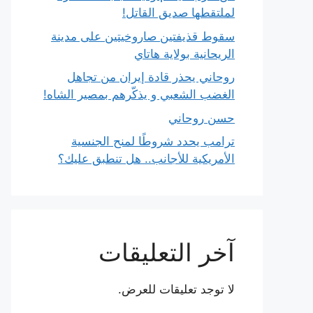
لملتقطها صديق القاتل!
سقوط قذيفتين صاروخيتين على مدينة
الريحانية بولاية هاتاي
روحاني يحذر قادة إيران من تجاهل
الغضب الشعبي و يذكّرهم بمصير الشاه!
حسن روحاني
ترامب يحدد شروطًا لمنح الجنسية
الأمريكية للأجانب.. هل تنطبق عليك؟
آخر التعليقات
لا توجد تعليقات للعرض.