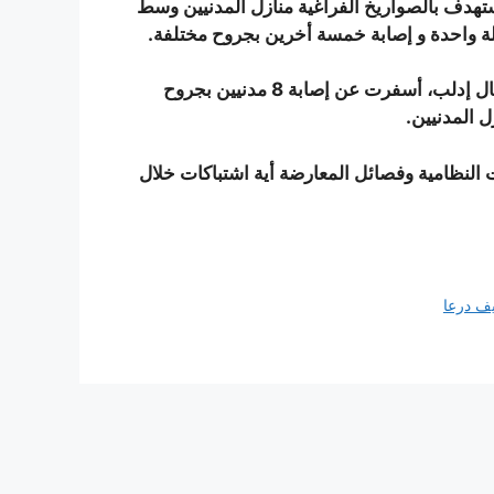
تهدف بالصواريخ الفراغية منازل المدنيين وسط
كما قصف الطيران المروحي بالألغام البحرية مدينة بنش شمال إدلب، أسفرت عن إصابة 8 مدنيين بجروح
ل المدنيين.
النظامية وفصائل المعارضة أية اشتباكات خلال