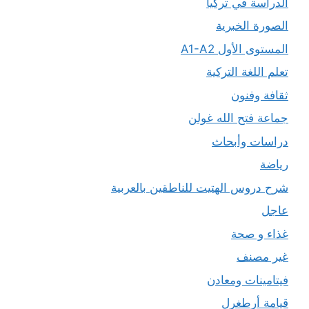
الدراسة في تركيا
الصورة الخبرية
المستوى الأول A1-A2
تعلم اللغة التركية
ثقافة وفنون
جماعة فتح الله غولن
دراسات وأبحاث
رياضة
شرح دروس الهتيت للناطقين بالعربية
عاجل
غذاء و صحة
غير مصنف
فيتامينات ومعادن
قيامة أرطغرل