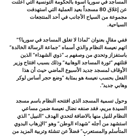
المساجد في سوريا أسوة بالحكومة التونسية التي أعلنت
عن إغلاق 80 مسجداً بعيد العملية التي استهدفت
مجموعة من السياح الأجانب في أحد المنتجعات
السياحية.
ففي مقالٍ بعنوان “لماذا لا تغلق المساجد في سوريا؟”
اتهم نعيسة النظام والذي أسماه “جماعة الرسالة الخالدة”
باستفزاز وتحدي من وصفهم بـ “ذوي الشهداء” الذين
قتلتهم “ثورة المساجد الوهابية” وذلك بسبب افتتاح وزير
الأوقاف لمسجد جديد الأسبوع الماضي حيث أن هذا
الفعل بحسب نعيسة هو بمثابة “وضع حجر أساس لوكر
وهابي جديد”.
وحول تسمية المسجد الذي افتتحه النظام باسم مسجد
السيدة مريم، فقد صنفه نضال نعيسة ضمن مساعي
النظام للنيل منها بالاضافة لتحدي الهدف “النبيل” الذي
استشهد من أجله “شهداء الوطن” وهو “الإرهاب البدوي
المتأسلم والمستعرب” فضلاً عن تنشئة وتربية المزيد من