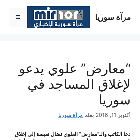
نتقل
لى
مرآة سوريا
القائمة
لمحتوى
“معارض” علوي يدعو
لإغلاق المساجد في
سوريا
أكتوبر 11, 2016
بقلم
مرآة سوريا
دعا الكاتب والـ”معارض” العلوي نضال نعيسة إلى إغلاق