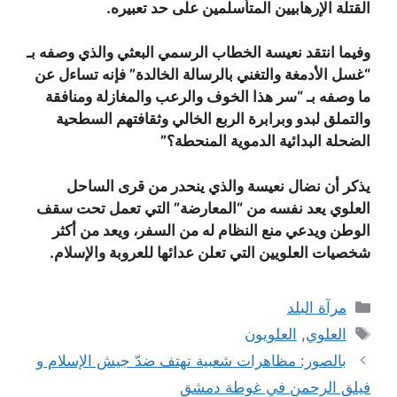
القتلة الإرهابيين المتأسلمين على حد تعبيره.
وفيما انتقد نعيسة الخطاب الرسمي البعثي والذي وصفه بـ
“غسل الأدمغة والتغني بالرسالة الخالدة” فإنه تساءل عن
ما وصفه بـ “سر هذا الخوف والرعب والمغازلة ومنافقة
والتملق لبدو وبرابرة الربع الخالي وثقافتهم السطحية
الضحلة البدائية الدموية المنحطة؟”
يذكر أن نضال نعيسة والذي ينحدر من قرى الساحل
العلوي يعد نفسه من “المعارضة” التي تعمل تحت سقف
الوطن ويدعي منع النظام له من السفر، ويعد من أكثر
شخصيات العلويين التي تعلن عدائها للعروبة والإسلام.
التصنيفات
مرآة البلد
الوسوم
العلوي
,
العلويون
بالصور: مظاهرات شعبية تهتف ضدّ جيش الإسلام و
فيلق الرحمن في غوطة دمشق