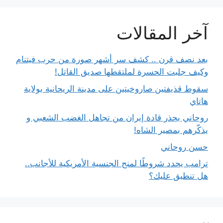
آخر المقالات
بعد نصف قرن .. كشف سر أشهر صورة من حرب فيتنام
وكيف جلبت الحسرة لملتقطها صديق القاتل!
سقوط قذيفتين صاروخيتين على مدينة الريحانية بولاية
هاتاي
روحاني يحذر قادة إيران من تجاهل الغضب الشعبي و
يذكّرهم بمصير الشاه!
حسن روحاني
ترامب يحدد شروطًا لمنح الجنسية الأمريكية للأجانب..
هل تنطبق عليك؟