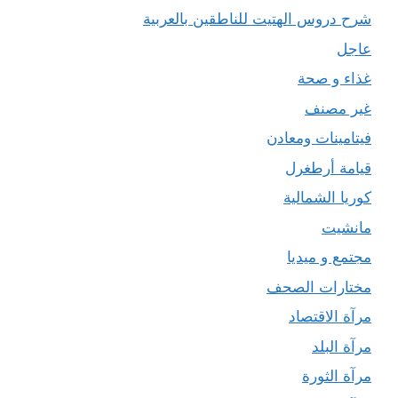
شرح دروس الهتيت للناطقين بالعربية
عاجل
غذاء و صحة
غير مصنف
فيتامينات ومعادن
قيامة أرطغرل
كوريا الشمالية
مانشيت
مجتمع و ميديا
مختارات الصحف
مرآة الاقتصاد
مرآة البلد
مرآة الثورة