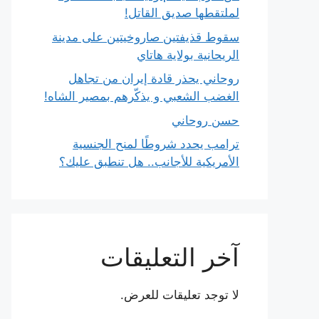
لملتقطها صديق القاتل!
سقوط قذيفتين صاروخيتين على مدينة
الريحانية بولاية هاتاي
روحاني يحذر قادة إيران من تجاهل
الغضب الشعبي و يذكّرهم بمصير الشاه!
حسن روحاني
ترامب يحدد شروطًا لمنح الجنسية
الأمريكية للأجانب.. هل تنطبق عليك؟
آخر التعليقات
لا توجد تعليقات للعرض.