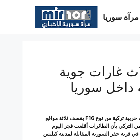
مرآة سوريا
اث غارات جوية
 داخل سوريا
أعلن مكتب رئيس مجلس الوزراء التركي عن قيام 3 طائرات حربية تركية من نوع F16 بقصف ثلاثة مواقع
ي التركي بأن الطائرات أقلعت فجر اليوم
 في قرية حفر السورية المقابلة لمدينة كيليس