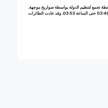
طة تجمع لتنظيم الدولة بواسطة صواريخ موجهة.
واستمرت العملية بحسب البيان لمدة 13 دقيقة من الساعة 03:40 حتى الساعة 03:53. وقد عادت الطائرات