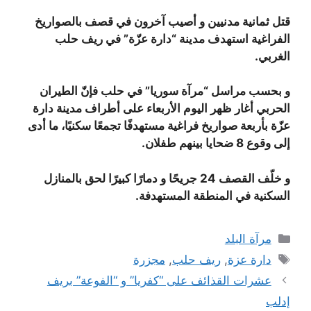
قتل ثمانية مدنيين و أصيب آخرون في قصف بالصواريخ
الفراغية استهدف مدينة “دارة عزّة” في ريف حلب
الغربي.
و بحسب مراسل “مرآة سوريا” في حلب فإنّ الطيران
الحربي أغار ظهر اليوم الأربعاء على أطراف مدينة دارة
عزّة بأربعة صواريخ فراغية مستهدفًا تجمعًا سكنيًا، ما أدى
إلى وقوع 8 ضحايا بينهم طفلان.
و خلّف القصف 24 جريحًا و دمارًا كبيرًا لحق بالمنازل
السكنية في المنطقة المستهدفة.
التصنيفات
مرآة البلد
الوسوم
دارة عزة
,
ريف حلب
,
مجزرة
عشرات القذائف على “كفريا” و “الفوعة” بريف
إدلب