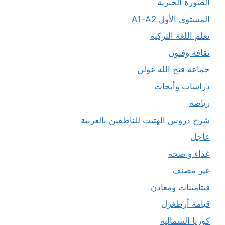
الصورة الخبرية
المستوى الأول A1-A2
تعلم اللغة التركية
ثقافة وفنون
جماعة فتح الله غولن
دراسات وأبحاث
رياضة
شرح دروس الهتيت للناطقين بالعربية
عاجل
غذاء و صحة
غير مصنف
فيتامينات ومعادن
قيامة أرطغرل
كوريا الشمالية