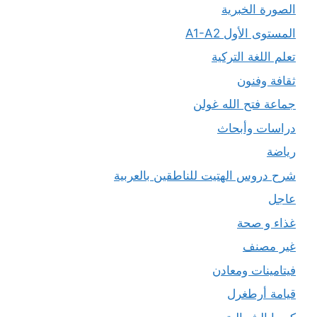
الصورة الخبرية
المستوى الأول A1-A2
تعلم اللغة التركية
ثقافة وفنون
جماعة فتح الله غولن
دراسات وأبحاث
رياضة
شرح دروس الهتيت للناطقين بالعربية
عاجل
غذاء و صحة
غير مصنف
فيتامينات ومعادن
قيامة أرطغرل