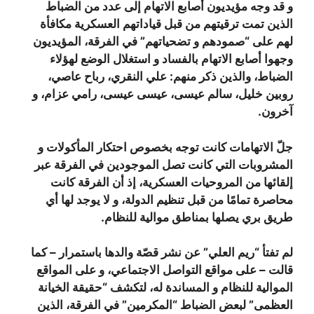
و قد وجه مؤيديون أصابع الاتهام إلى عدد من الضباط
الذين تمت ترقيتهم من قبل قياداتهم العسكرية مكافأة
لهم على “صمودهم و تضحياتهم” في الفرقة، المؤيديون
وجهوا أصابع الاتهام بالفساد و استغلال الوضع لهؤلاء
الضباط، والذين ذكر منهم: علي النقري، رباح عاصي،
روبين خليل، سالم عيسى، عيسى عيسى، رامي عزام، و
آخرون.
جلّ الاتهامات كانت توجه بخصوص احتكار المأكولات و
المشروبات التي كانت تصل الموجودين في الفرقة عبر
إلقائها من المروحيات العسكرية، إذ أن الفرقة كانت
محاصرة تمامًا من قبل تنظيم الدولة، و لا يوجد لها أي
طريق بري يصلها بمناطق موالية للنظام.
لم تفتأ “ريم العلي” عن نشر قصّة والدها باستمرار – كما
قالت – على مواقع التواصل الاجتماعي، و على المواقع
الموالية للنظام و المساندة له، لتكشف “حقيقة الخيانة
العظمى” لبعض الضباط “المكرمين” في الفرقة، الذين