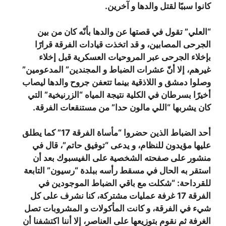
كانوا سببًا لقتل والدها و آخرين.
“العلي” تقول في قصتها عن والدها بأنّه كان من بين
الجرحى المصابين، و قد اتخذت قيادات الفرقة قرارًا
بإخلاء الجرحى عبر المروحيات العسكرية قبل إخلاء
غيرهم، إلا أنّ عشرات الضباط و المجندين” المدعومين”
وصلوا دمشق و اللاذقية بينما تتعفن جروح والدها ليصاب
أخيرًا بسرطان في الكلية نتيجة المياه “الزرنيخية” التي
كان يشربها “اللي مالون حدا” من مستنقعات الفرقة.
أحد الضباط الذين حضروا “مأساة الفرقة 17” كما يطلق
عليها مؤيدون للنظام، و يدعى “توفيق حاتم”، قال في
منشور على صفحته الشخصية على الفيسبوك بعد أن
استقر به الحال في مسقط رأسه ببلدة “رسيون” التابعة
للقرداحة: “شكلت مع باقي الضباط الموجودين في
الفرقة 17 غرفة عمليات مشتركة، كنا نشرف على كل
شيء في الفرقة، و كانت المأكولات و المشروبات تصل
الغرفة ثم نقوم بتوزيعها على العناصر، إلا أننا اكتشفنا أن