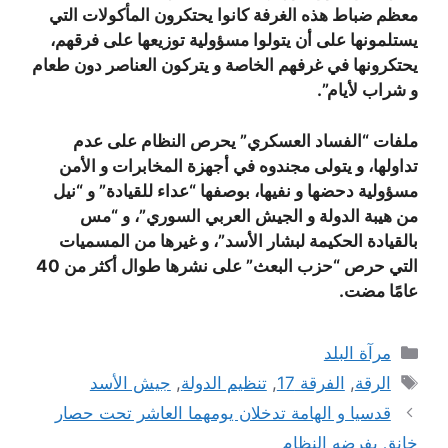
معظم ضباط هذه الغرفة كانوا يحتكرون المأكولات التي
يستلمونها على أن يتولوا مسؤولية توزيعها على فرقهم،
يحتكرونها في غرفهم الخاصة و يتركون العناصر دون طعام
و شراب لأيام”.
ملفات “الفساد العسكري” يحرص النظام على عدم
تداولها، و يتولى مجندوه في أجهزة المخابرات و الأمن
مسؤولية دحضها و نفيها، بوصفها “عداء للقيادة” و “نيل
من هيبة الدولة و الجيش العربي السوري”، و “مس
بالقيادة الحكيمة لبشار الأسد”، و غيرها من المسميات
التي حرص “حزب البعث” على نشرها طوال أكثر من 40
عامًا مضت.
التصنيفات
مرآة البلد
الوسوم
الرقة
,
الفرقة 17
,
تنظيم الدولة
,
جيش الأسد
قدسيا و الهامة تدخلان يومهما العاشر تحت حصار
خانق يفرضه النظام