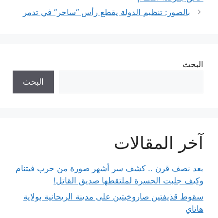
بالصور: تنظيم الدولة يقطع رأس “ساحر” في تدمر
البحث
البحث
آخر المقالات
بعد نصف قرن .. كشف سر أشهر صورة من حرب فيتنام
وكيف جلبت الحسرة لملتقطها صديق القاتل!
سقوط قذيفتين صاروخيتين على مدينة الريحانية بولاية
هاتاي