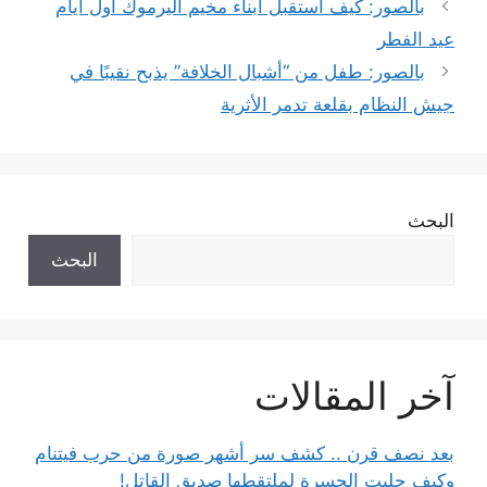
بالصور: كيف استقبل أبناء مخيم اليرموك أول أيام
عيد الفطر
بالصور: طفل من “أشبال الخلافة” يذبح نقيبًا في
جيش النظام بقلعة تدمر الأثرية
البحث
البحث
آخر المقالات
بعد نصف قرن .. كشف سر أشهر صورة من حرب فيتنام
وكيف جلبت الحسرة لملتقطها صديق القاتل!