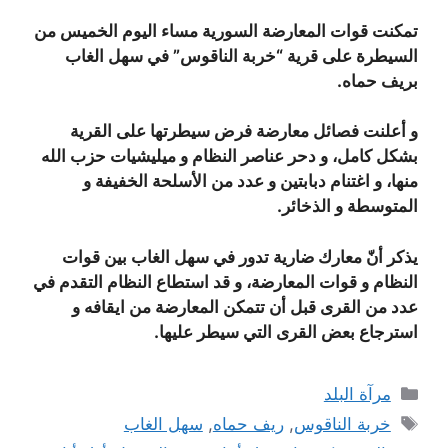
تمكنت قوات المعارضة السورية مساء اليوم الخميس من
السيطرة على قرية “خربة الناقوس” في سهل الغاب
بريف حماه.
و أعلنت فصائل معارضة فرض سيطرتها على القرية
بشكل كامل، و دحر عناصر النظام و ميليشيات حزب الله
منها، و اغتنام دبابتين و عدد من الأسلحة الخفيفة و
المتوسطة و الذخائر.
يذكر أنّ معارك ضارية تدور في سهل الغاب بين قوات
النظام و قوات المعارضة، و قد استطاع النظام التقدم في
عدد من القرى قبل أن تتمكن المعارضة من ايقافه و
استرجاع بعض القرى التي سيطر عليها.
التصنيفات
مرآة البلد
الوسوم
خربة الناقوس
,
ريف حماه
,
سهل الغاب