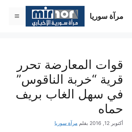
نتقل
لى
مرآة سوريا
القائمة
لمحتوى
قوات المعارضة تحرر
قرية “خربة الناقوس”
في سهل الغاب بريف
حماه
أكتوبر 12, 2016
بقلم
مرآة سوريا