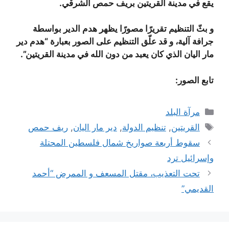
يقع في مدينة القريتين بريف حمص الشرقي.
و بثّ التنظيم تقريرًا مصورًا يظهر هدم الدير بواسطة
جرافة آلية، و قد علّق التنظيم على الصور بعبارة “هدم دير
مار اليان الذي كان يعبد من دون الله في مدينة القريتين”.
تابع الصور:
التصنيفات
مرآة البلد
الوسوم
القريتين
,
تنظيم الدولة
,
دير مار اليان
,
ريف حمص
سقوط أربعة صواريخ شمال فلسطين المحتلة
وإسرائيل ترد
تحت التعذيب، مقتل المسعف و الممرض “أحمد
القديمي”