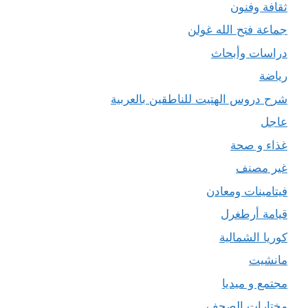
ثقافة وفنون
جماعة فتح الله غولن
دراسات وأبحاث
رياضة
شرح دروس الهتيت للناطقين بالعربية
عاجل
غذاء و صحة
غير مصنف
فيتامينات ومعادن
قيامة أرطغرل
كوريا الشمالية
مانشيت
مجتمع و ميديا
مختارات الصحف