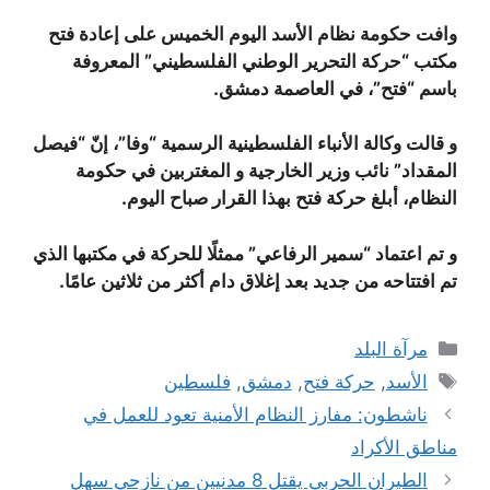
وافت حكومة نظام الأسد اليوم الخميس على إعادة فتح
مكتب “حركة التحرير الوطني الفلسطيني” المعروفة
باسم “فتح”، في العاصمة دمشق.
و قالت وكالة الأنباء الفلسطينية الرسمية “وفا”، إنّ “فيصل
المقداد” نائب وزير الخارجية و المغتربين في حكومة
النظام، أبلغ حركة فتح بهذا القرار صباح اليوم.
و تم اعتماد “سمير الرفاعي” ممثلًا للحركة في مكتبها الذي
تم افتتاحه من جديد بعد إغلاق دام أكثر من ثلاثين عامًا.
التصنيفات
مرآة البلد
الوسوم
الأسد
,
حركة فتح
,
دمشق
,
فلسطين
ناشطون: مفارز النظام الأمنية تعود للعمل في
مناطق الأكراد
الطيران الحربي يقتل 8 مدنيين من نازحي سهل