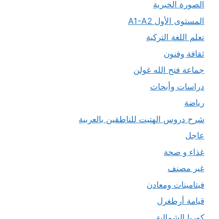
الصورة الخبرية
المستوى الأول A1-A2
تعلم اللغة التركية
ثقافة وفنون
جماعة فتح الله غولن
دراسات وأبحاث
رياضة
شرح دروس الهتيت للناطقين بالعربية
عاجل
غذاء و صحة
غير مصنف
فيتامينات ومعادن
قيامة أرطغرل
كوريا الشمالية