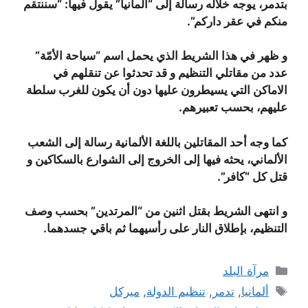
بتدمر، يوجه خلاله رسالة إلى “ألمانيا” يقول فيها: “سننتقم
منكم في عقر داركم”.
و ظهر في هذا الشريط الذي يحمل اسم “سياحة الأمّة”
عدد من مقاتلي التنظيم و قد تحدثوا عن تنقلهم في
الاماكن التي يسيطرون عليها دون أن يكون للغرب سلطة
عليهم، بحسب تعبيرهم.
كما وجه أحد المقاتلين باللغة الألمانية رسالة إلى الشعب
الألماني، يحثه فيها إلى الخروج إلى الشوارع بالسكاكين و
قتل كل “كافر”.
و انتهى الشريط بقتل اثنين من “المرتدين” بحسب وصف
التنظيم، بإطلاق النار على رأسيهما ثم باقي جسدهما.
التصنيفات
مرآة البلد
الوسوم
ألمانيا
,
تدمر
,
تنظيم الدولة
,
ميركل