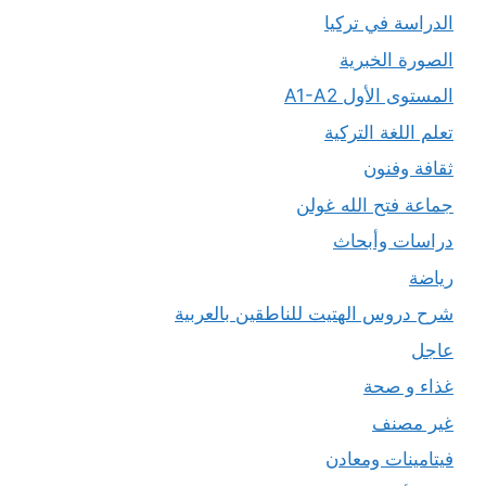
الدراسة في تركيا
الصورة الخبرية
المستوى الأول A1-A2
تعلم اللغة التركية
ثقافة وفنون
جماعة فتح الله غولن
دراسات وأبحاث
رياضة
شرح دروس الهتيت للناطقين بالعربية
عاجل
غذاء و صحة
غير مصنف
فيتامينات ومعادن