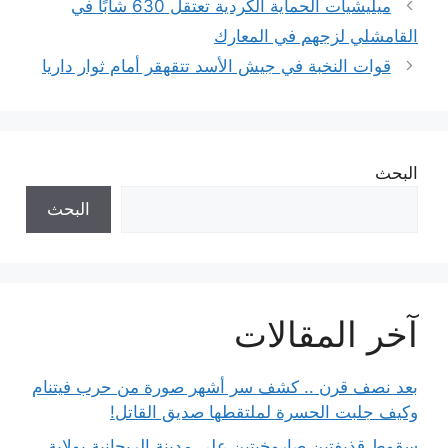
ميليشيات الحماية الكردية تعتقل 630 شابًا في
القامشلي لزجهم في المعارك
قوات النخبة في جيش الأسد تتقهقر أمام ثوار داريا
البحث
البحث
آخر المقالات
بعد نصف قرن .. كشف سر أشهر صورة من حرب فيتنام
وكيف جلبت الحسرة لملتقطها صديق القاتل!
سقوط قذيفتين صاروخيتين على مدينة الريحانية بولاية