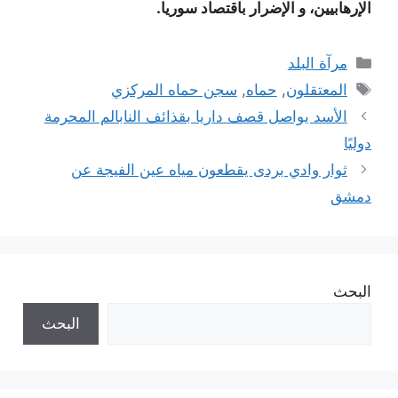
الإرهابيين، و الإضرار باقتصاد سوريا.
التصنيفات
مرآة البلد
الوسوم
المعتقلون
,
حماه
,
سجن حماه المركزي
الأسد يواصل قصف داريا بقذائف النابالم المحرمة
دوليًا
ثوار وادي بردى يقطعون مياه عين الفيجة عن
دمشق
البحث
البحث