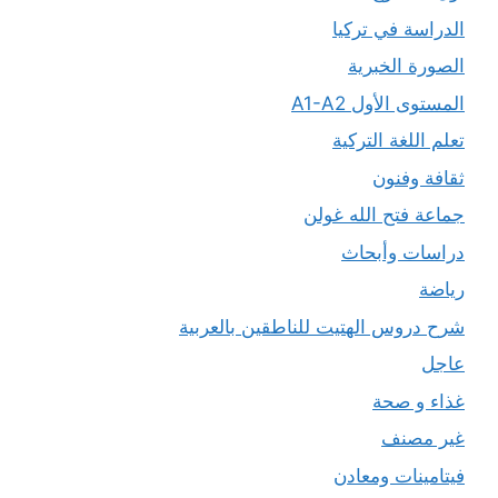
الدراسة في تركيا
الصورة الخبرية
المستوى الأول A1-A2
تعلم اللغة التركية
ثقافة وفنون
جماعة فتح الله غولن
دراسات وأبحاث
رياضة
شرح دروس الهتيت للناطقين بالعربية
عاجل
غذاء و صحة
غير مصنف
فيتامينات ومعادن