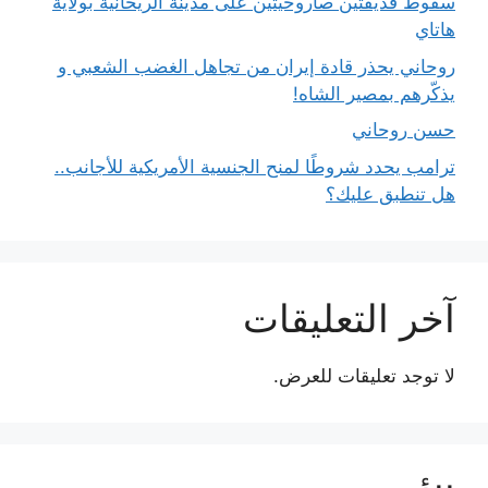
سقوط قذيفتين صاروخيتين على مدينة الريحانية بولاية
هاتاي
روحاني يحذر قادة إيران من تجاهل الغضب الشعبي و
يذكّرهم بمصير الشاه!
حسن روحاني
ترامب يحدد شروطًا لمنح الجنسية الأمريكية للأجانب..
هل تنطبق عليك؟
آخر التعليقات
لا توجد تعليقات للعرض.