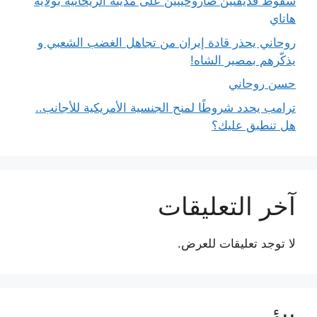
سقوط قذيفتين صاروخيتين على مدينة الريحانية بولاية
هاتاي
روحاني يحذر قادة إيران من تجاهل الغضب الشعبي و
يذكّرهم بمصير الشاه!
حسن روحاني
ترامب يحدد شروطًا لمنح الجنسية الأمريكية للأجانب..
هل تنطبق عليك؟
آخر التعليقات
لا توجد تعليقات للعرض.