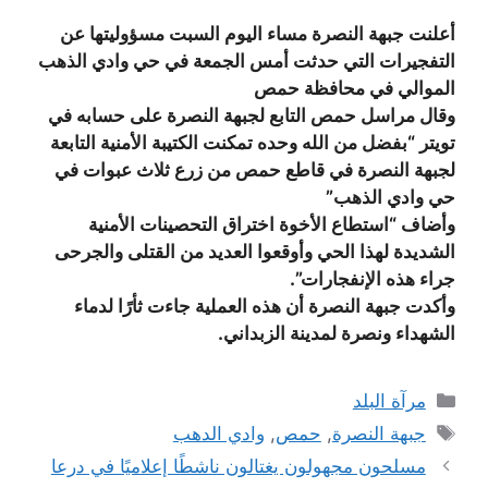
أعلنت جبهة النصرة مساء اليوم السبت مسؤوليتها عن
التفجيرات التي حدثت أمس الجمعة في حي وادي الذهب
الموالي في محافظة حمص
وقال مراسل حمص التابع لجبهة النصرة على حسابه في
تويتر “بفضل من الله وحده تمكنت الكتيبة الأمنية التابعة
لجبهة النصرة في قاطع حمص من زرع ثلاث عبوات في
حي وادي الذهب”
وأضاف “استطاع الأخوة اختراق التحصينات الأمنية
الشديدة لهذا الحي وأوقعوا العديد من القتلى والجرحى
جراء هذه الإنفجارات”.
وأكدت جبهة النصرة أن هذه العملية جاءت ثأرًا لدماء
الشهداء ونصرة لمدينة الزبداني.
التصنيفات
مرآة البلد
الوسوم
جبهة النصرة
,
حمص
,
وادي الدهب
مسلحون مجهولون يغتالون ناشطًا إعلاميًا في درعا