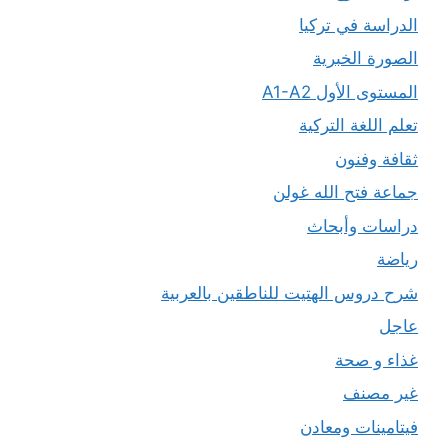
الدراسة في تركيا
الصورة الخبرية
المستوى الأول A1-A2
تعلم اللغة التركية
ثقافة وفنون
جماعة فتح الله غولن
دراسات وأبحاث
رياضة
شرح دروس الهتيت للناطقين بالعربية
عاجل
غذاء و صحة
غير مصنف
فيتامينات ومعادن