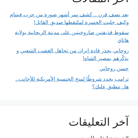
بعد نصف قرن .. كشف سر أشهر صورة من حرب فيتنام
وكيف جلبت الحسرة لملتقطها صديق القاتل!
سقوط قذيفتين صاروخيتين على مدينة الريحانية بولاية
هاتاي
روحاني يحذر قادة إيران من تجاهل الغضب الشعبي و
يذكّرهم بمصير الشاه!
حسن روحاني
ترامب يحدد شروطًا لمنح الجنسية الأمريكية للأجانب..
هل تنطبق عليك؟
آخر التعليقات
لا توجد تعليقات للعرض.