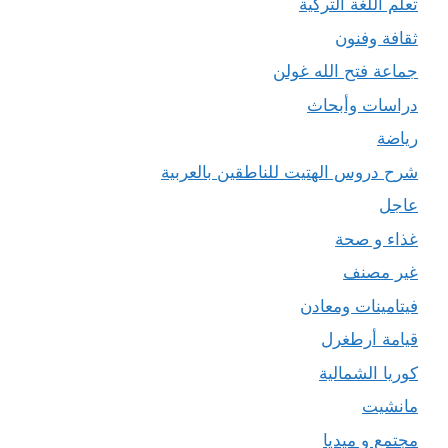
تعلم اللغة التركية
ثقافة وفنون
جماعة فتح الله غولن
دراسات وأبحاث
رياضة
شرح دروس الهتيت للناطقين بالعربية
عاجل
غذاء و صحة
غير مصنف
فيتامينات ومعادن
قيامة أرطغرل
كوريا الشمالية
مانشيت
مجتمع و ميديا