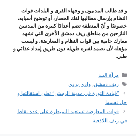
و قد طالب المدنيون و وجهاء القرى و البلدات قوات
النظام بإرسال مطالبها لفك الحصار، أو توضيح أسبابه،
خصوصًا و أنّ المنطقة تضم أعدادًا كبيرة من المدنيين
النازحين من مناطق ريف دمشق الأخرى التي تشهد
معارك حامية بين قوات النظام و المعارضة، و ليست
مؤهلة لأن تصمد لفترة طويلة دون طريق إمداد غذائي و
طبي.
التصنيفات
مرآة البلد
الوسوم
ريف دمشق
,
وادي بردى
“قيادة الثورة في مدينة الرستن” تعلن استقالتها و
حل نفسها
قوات المعارضة تستعيد السيطرة على عدة نقاط
في ريف اللاذقية