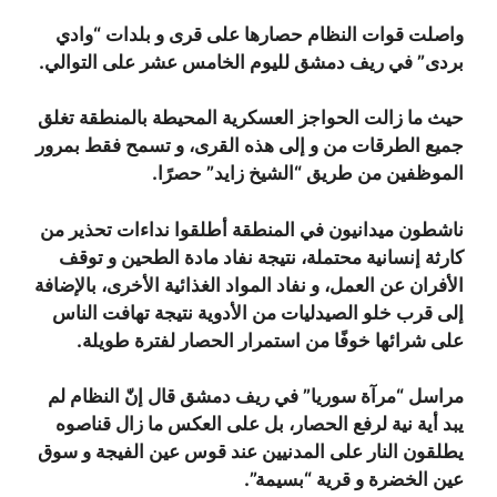
واصلت قوات النظام حصارها على قرى و بلدات “وادي
بردى” في ريف دمشق لليوم الخامس عشر على التوالي.
حيث ما زالت الحواجز العسكرية المحيطة بالمنطقة تغلق
جميع الطرقات من و إلى هذه القرى، و تسمح فقط بمرور
الموظفين من طريق “الشيخ زايد” حصرًا.
ناشطون ميدانيون في المنطقة أطلقوا نداءات تحذير من
كارثة إنسانية محتملة، نتيجة نفاد مادة الطحين و توقف
الأفران عن العمل، و نفاد المواد الغذائية الأخرى، بالإضافة
إلى قرب خلو الصيدليات من الأدوية نتيجة تهافت الناس
على شرائها خوفًا من استمرار الحصار لفترة طويلة.
مراسل “مرآة سوريا” في ريف دمشق قال إنّ النظام لم
يبد أية نية لرفع الحصار، بل على العكس ما زال قناصوه
يطلقون النار على المدنيين عند قوس عين الفيجة و سوق
عين الخضرة و قرية “بسيمة”.